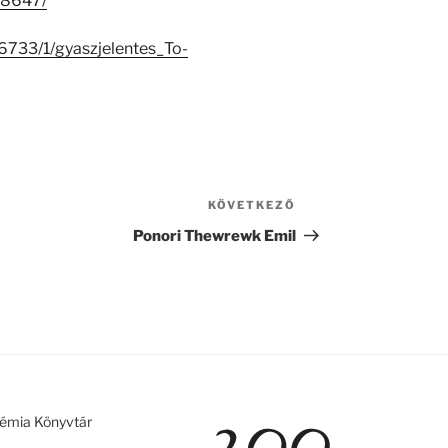
/18647/
26733/1/gyaszjelentes_To-
KÖVETKEZŐ
Következő
bejegyzés
Ponori Thewrewk Emil
émia Könyvtár