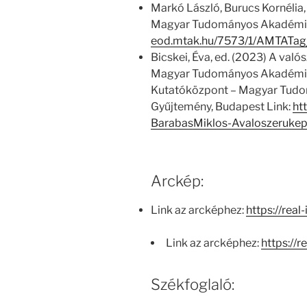
Markó László, Burucs Kornélia,
Magyar Tudományos Akadémia
eod.mtak.hu/7573/1/AMTATag
Bicskei, Éva, ed. (2023) A való
Magyar Tudományos Akadémiá
Kutatóközpont – Magyar Tud
Gyűjtemény, Budapest Link:
ht
BarabasMiklos-Avaloszeruke
Arckép:
Link az arcképhez:
https://real
Link az arcképhez:
https://r
Székfoglaló: