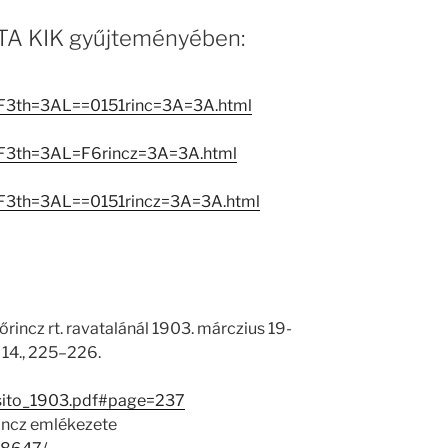
 MTA KIK gyűjteményében:
=F3th=3AL==0151rinc=3A=3A.html
T=F3th=3AL=F6rincz=3A=3A.html
=F3th=3AL==0151rincz=3A=3A.html
őrincz rt. ravatalánál 1903. márczius 19-
 14., 225–226.
esito_1903.pdf#page=237
incz emlékezete