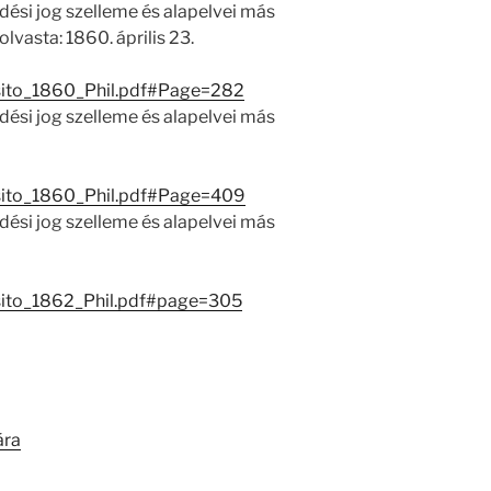
ési jog szelleme és alapelvei más
olvasta: 1860. április 23.
esito_1860_Phil.pdf#Page=282
ési jog szelleme és alapelvei más
esito_1860_Phil.pdf#Page=409
ési jog szelleme és alapelvei más
esito_1862_Phil.pdf#page=305
ára