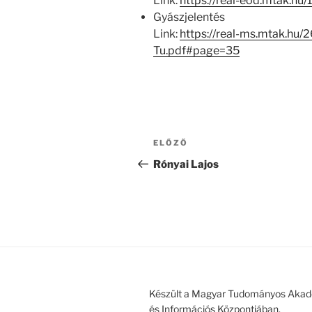
Link:
https://real-eod.mtak.hu
Gyászjelentés
Link:
https://real-ms.mtak.hu/
Tu.pdf#page=35
Bejegyzés
Korábbi
ELŐZŐ
navigáció
bejegyzés
Rónyai Lajos
Készült a Magyar Tudományos Akad
és Információs Központjában.