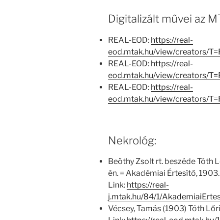
Digitalizált művei az
REAL-EOD:
https://real-
eod.mtak.hu/view/creators/T
REAL-EOD:
https://real-
eod.mtak.hu/view/creators/
REAL-EOD:
https://real-
eod.mtak.hu/view/creators/T
Nekrológ:
Beöthy Zsolt rt. beszéde Tóth L
én. = Akadémiai Értesítő, 1903.
Link:
https://real-
j.mtak.hu/84/1/AkademiaiErt
Vécsey, Tamás (1903) Tóth Lőr