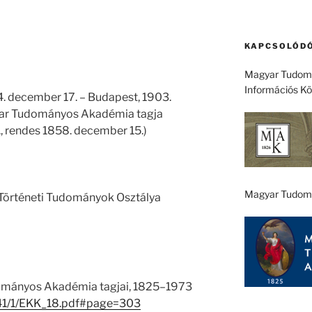
KAPCSOLÓDÓ
Magyar Tudomá
Információs K
. december 17. – Budapest, 1903.
agyar Tudományos Akadémia tagja
, rendes 1858. december 15.)
Magyar Tudom
 Történeti Tudományok Osztálya
ományos Akadémia tagjai, 1825–1973
u/41/1/EKK_18.pdf#page=303