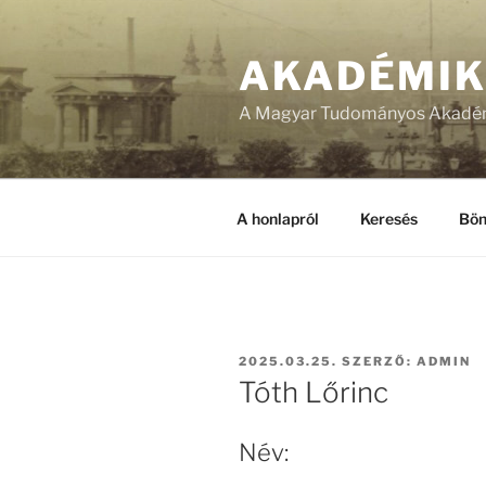
Tartalomhoz
AKADÉMI
A Magyar Tudományos Akadém
A honlapról
Keresés
Bön
BEKÜLDVE:
2025.03.25.
SZERZŐ:
ADMIN
Tóth Lőrinc
Név: