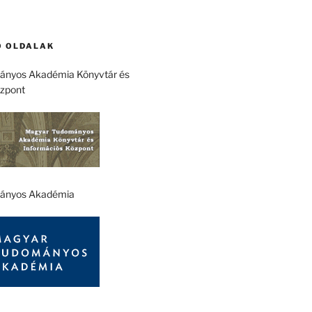
 OLDALAK
nyos Akadémia Könyvtár és
özpont
ányos Akadémia