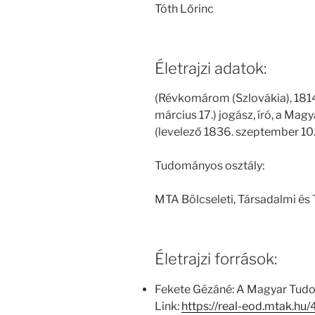
Tóth Lőrinc
Életrajzi adatok:
(Révkomárom (Szlovákia), 1814
március 17.) jogász, író, a M
(levelező 1836. szeptember 10.
Tudományos osztály:
MTA Bölcseleti, Társadalmi és
Életrajzi források:
Fekete Gézáné: A Magyar Tud
Link:
https://real-eod.mtak.h