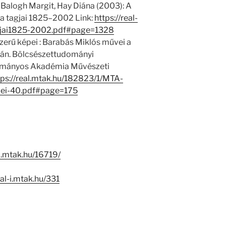
 Balogh Margit, Hay Diána (2003): A
 tagjai 1825–2002 Link:
https://real-
jai1825-2002.pdf#page=1328
szerű képei : Barabás Miklós művei a
n. Bölcsészettudományi
ományos Akadémia Művészeti
tps://real.mtak.hu/182823/1/MTA-
pei-40.pdf#page=175
-i.mtak.hu/16719/
eal-i.mtak.hu/331