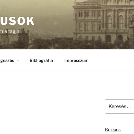
KUSOK
ia tagjai
gészés
Bibliográfia
Impresszum
Keresés
a
következő
kifejezésre:
Belépés