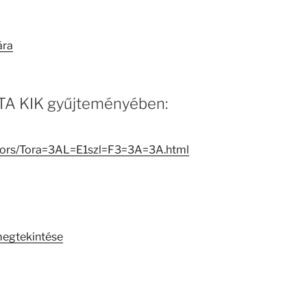
ára
 MTA KIK gyűjteményében:
eators/Tora=3AL=E1szl=F3=3A=3A.html
megtekintése