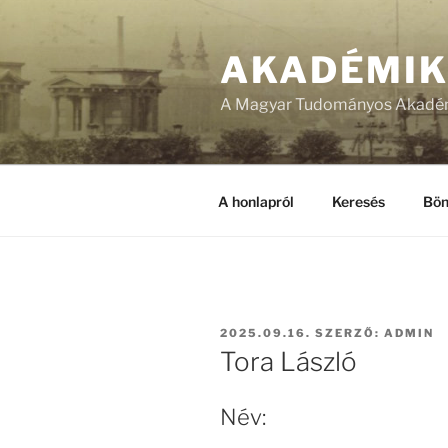
Tartalomhoz
AKADÉMI
A Magyar Tudományos Akadém
A honlapról
Keresés
Bön
BEKÜLDVE:
2025.09.16.
SZERZŐ:
ADMIN
Tora László
Név: