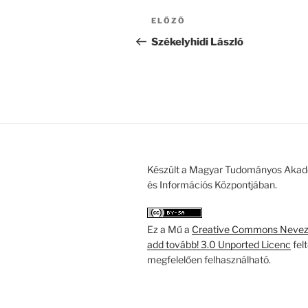
Bejegyzés
Korábbi
ELŐZŐ
navigáció
bejegyzés
Székelyhidi László
Készült a Magyar Tudományos Akad
és Információs Központjában.
Ez a Mű a
Creative Commons Nevezd
add tovább! 3.0 Unported Licenc
fel
megfelelően felhasználható.