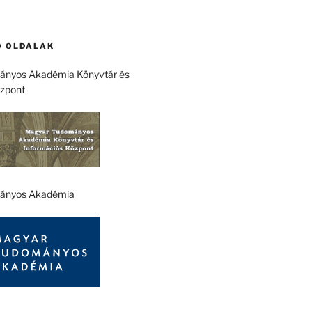
 OLDALAK
nyos Akadémia Könyvtár és
özpont
ányos Akadémia