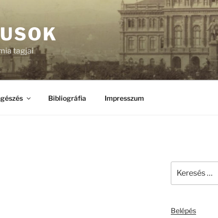
KUSOK
ia tagjai
gészés
Bibliográfia
Impresszum
Keresés
a
következő
kifejezésre:
Belépés