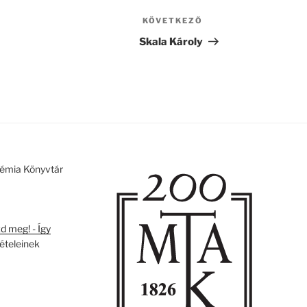
KÖVETKEZŐ
Következő
bejegyzés
Skala Károly
émia Könyvtár
 meg! - Így
tételeinek