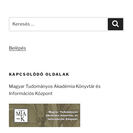
Keresés
Keresé
a
következő
kifejezésre:
Belépés
KAPCSOLÓDÓ OLDALAK
Magyar Tudományos Akadémia Könyvtár és
Információs Központ