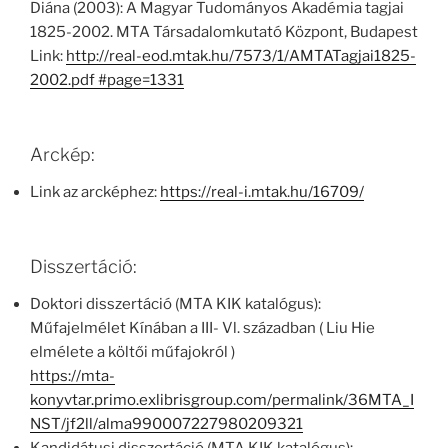
Diána (2003): A Magyar Tudományos Akadémia tagjai
1825-2002. MTA Társadalomkutató Központ, Budapest
Link:
http://real-eod.mtak.hu/7573/1/AMTATagjai1825-
2002.pdf #page=1331
Arckép:
Link az arcképhez:
https://real-i.mtak.hu/16709/
Disszertáció:
Doktori disszertáció (MTA KIK katalógus):
Műfajelmélet Kínában a III- Vl. században ( Liu Hie
elmélete a költői műfajokról )
https://mta-
konyvtar.primo.exlibrisgroup.com/permalink/36MTA_I
NST/jf2ll/alma990007227980209321