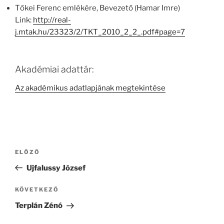
Tőkei Ferenc emlékére, Bevezető (Hamar Imre)
Link:
http://real-
j.mtak.hu/23323/2/TKT_2010_2_2_.pdf#page=7
Akadémiai adattár:
Az akadémikus adatlapjának megtekintése
Bejegyzés
Korábbi
ELŐZŐ
navigáció
bejegyzés
Ujfalussy József
Következő
KÖVETKEZŐ
bejegyzés
Terplán Zénó