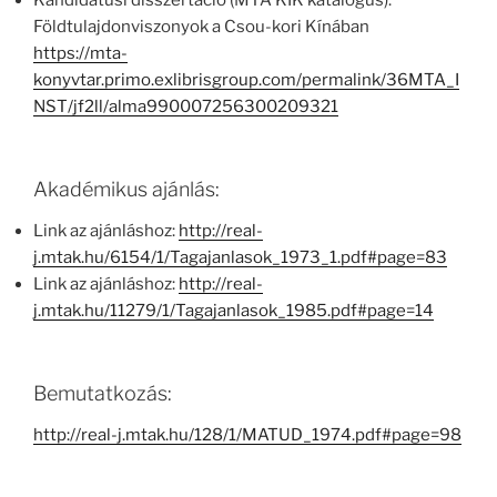
Kandidátusi disszertáció (MTA KIK katalógus):
Földtulajdonviszonyok a Csou-kori Kínában
https://mta-
konyvtar.primo.exlibrisgroup.com/permalink/36MTA_I
NST/jf2ll/alma990007256300209321
Akadémikus ajánlás:
Link az ajánláshoz:
http://real-
j.mtak.hu/6154/1/Tagajanlasok_1973_1.pdf#page=83
Link az ajánláshoz:
http://real-
j.mtak.hu/11279/1/Tagajanlasok_1985.pdf#page=14
Bemutatkozás:
http://real-j.mtak.hu/128/1/MATUD_1974.pdf#page=98