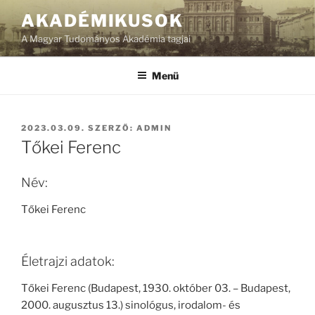
Tartalomhoz
AKADÉMIKUSOK
A Magyar Tudományos Akadémia tagjai
Menü
BEKÜLDVE:
2023.03.09.
SZERZŐ:
ADMIN
Tőkei Ferenc
Név:
Tőkei Ferenc
Életrajzi adatok:
Tőkei Ferenc (Budapest, 1930. október 03. – Budapest,
2000. augusztus 13.) sinológus, irodalom- és