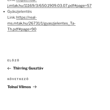
j.mtak.hu/11169/3/650.1909.03.07.pdf#page=57
Gyászjelentés
Link:
https://real-
ms.mtak.hu/26731/1/gyaszjelentes_Ta-
Th.pdf#page=90
Bejegyzés
Korábbi
ELŐZŐ
navigáció
bejegyzés
Thirring Gusztáv
Következő
KÖVETKEZŐ
bejegyzés
Tolnai Vilmos