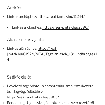
Arckép:
Link az arcképhez:
https://real-i.mtak.hu/11244/
Link az arcképhez:
https://real-i.mtak.hu/2396/
Akadémikus ajánlás:
Link az ajánláshoz:
https://real-
j.mtak.hu/6192/1/MTA_Tagajanlasok_1891.pdf#page=1
4
Székfoglaló:
Levelező tag: Adatok a harántcsíku izmok szerkezete-
és idegvégződéséhez
https://real-eod.mtak.hu/3866/
Rendes tag: Ujabb vizsgálatok az izmok szerkezetéről