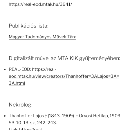
https://real-eod.mtak.hu/3941/
Publikációs lista:
Magyar Tudományos Művek Tára
Digitalizált művei az MTA KIK gyűjteményében:
REAL-EOD:
https://real-
eod.mtak.hu/view/creators/Thanhoffer=3ALajos=3A=
3A.html
Nekrológ:
Thanhoffer Lajos † (1843–1909). = Orvosi Hetilap, 1909.
53. 10–13. sz., 242–243.
Link:
https://real-