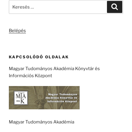
Keresés
Keresé
a
következő
kifejezésre:
Belépés
KAPCSOLÓDÓ OLDALAK
Magyar Tudományos Akadémia Könyvtár és
Információs Központ
Magyar Tudományos Akadémia