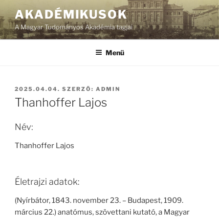
Tartalomhoz
AKADÉMIKUSOK
A Magyar Tudományos Akadémia tagjai
Menü
BEKÜLDVE:
2025.04.04.
SZERZŐ:
ADMIN
Thanhoffer Lajos
Név:
Thanhoffer Lajos
Életrajzi adatok:
(Nyírbátor, 1843. november 23. – Budapest, 1909.
március 22.) anatómus, szövettani kutató, a Magyar