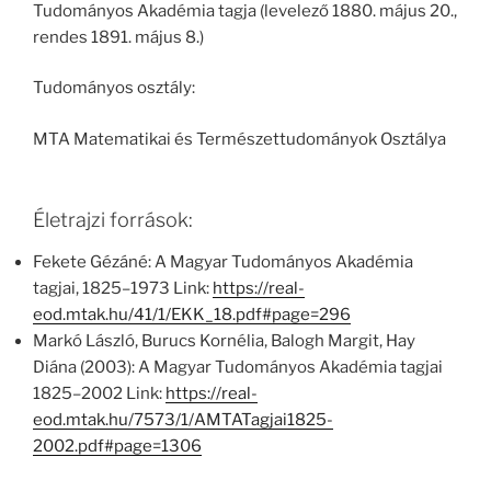
Tudományos Akadémia tagja (levelező 1880. május 20.,
rendes 1891. május 8.)
Tudományos osztály:
MTA Matematikai és Természettudományok Osztálya
Életrajzi források:
Fekete Gézáné: A Magyar Tudományos Akadémia
tagjai, 1825–1973 Link:
https://real-
eod.mtak.hu/41/1/EKK_18.pdf#page=296
Markó László, Burucs Kornélia, Balogh Margit, Hay
Diána (2003): A Magyar Tudományos Akadémia tagjai
1825–2002 Link:
https://real-
eod.mtak.hu/7573/1/AMTATagjai1825-
2002.pdf#page=1306