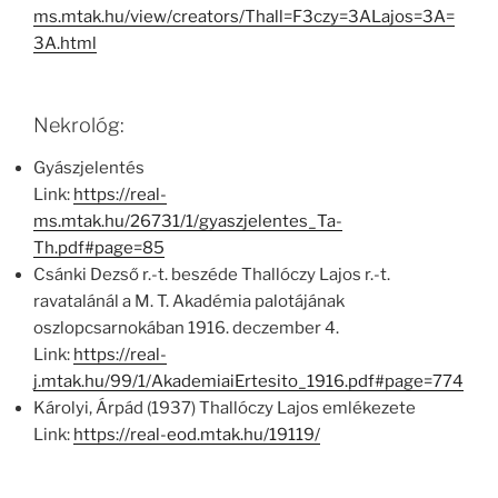
ms.mtak.hu/view/creators/Thall=F3czy=3ALajos=3A=
3A.html
Nekrológ:
Gyászjelentés
Link:
https://real-
ms.mtak.hu/26731/1/gyaszjelentes_Ta-
Th.pdf#page=85
Csánki Dezső r.-t. beszéde Thallóczy Lajos r.-t.
ravatalánál a M. T. Akadémia palotájának
oszlopcsarnokában 1916. deczember 4.
Link:
https://real-
j.mtak.hu/99/1/AkademiaiErtesito_1916.pdf#page=774
Károlyi, Árpád (1937) Thallóczy Lajos emlékezete
Link:
https://real-eod.mtak.hu/19119/