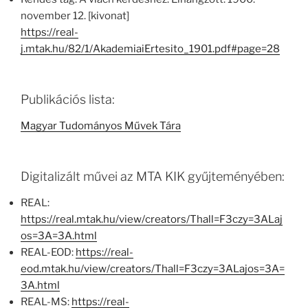
november 12. [kivonat]
https://real-
j.mtak.hu/82/1/AkademiaiErtesito_1901.pdf#page=28
Publikációs lista:
Magyar Tudományos Művek Tára
Digitalizált művei az MTA KIK gyűjteményében:
REAL:
https://real.mtak.hu/view/creators/Thall=F3czy=3ALaj
os=3A=3A.html
REAL-EOD:
https://real-
eod.mtak.hu/view/creators/Thall=F3czy=3ALajos=3A=
3A.html
REAL-MS:
https://real-