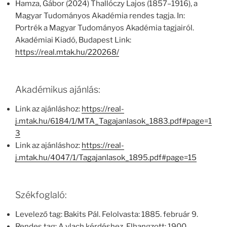
Hamza, Gábor (2024) Thallóczy Lajos (1857–1916), a
Magyar Tudományos Akadémia rendes tagja. In:
Portrék a Magyar Tudományos Akadémia tagjairól.
Akadémiai Kiadó, Budapest Link:
https://real.mtak.hu/220268/
Akadémikus ajánlás:
Link az ajánláshoz:
https://real-
j.mtak.hu/6184/1/MTA_Tagajanlasok_1883.pdf#page=1
3
Link az ajánláshoz:
https://real-
j.mtak.hu/4047/1/Tagajanlasok_1895.pdf#page=15
Székfoglaló:
Levelező tag: Bakits Pál. Felolvasta: 1885. február 9.
Rendes tag: A vlach kérdéshez. Elhangzott: 1900.