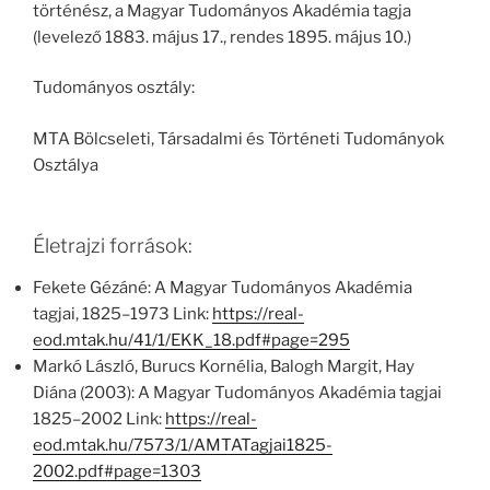
történész, a Magyar Tudományos Akadémia tagja
(levelező 1883. május 17., rendes 1895. május 10.)
Tudományos osztály:
MTA Bölcseleti, Társadalmi és Történeti Tudományok
Osztálya
Életrajzi források:
Fekete Gézáné: A Magyar Tudományos Akadémia
tagjai, 1825–1973 Link:
https://real-
eod.mtak.hu/41/1/EKK_18.pdf#page=295
Markó László, Burucs Kornélia, Balogh Margit, Hay
Diána (2003): A Magyar Tudományos Akadémia tagjai
1825–2002 Link:
https://real-
eod.mtak.hu/7573/1/AMTATagjai1825-
2002.pdf#page=1303