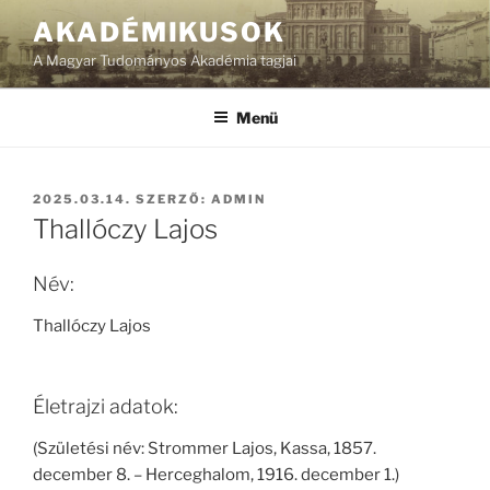
Tartalomhoz
AKADÉMIKUSOK
A Magyar Tudományos Akadémia tagjai
Menü
BEKÜLDVE:
2025.03.14.
SZERZŐ:
ADMIN
Thallóczy Lajos
Név:
Thallóczy Lajos
Életrajzi adatok:
(Születési név: Strommer Lajos, Kassa, 1857.
december 8. – Herceghalom, 1916. december 1.)