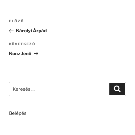
Bejegyzés
Korábbi
ELŐZŐ
navigáció
bejegyzés
Károlyi Árpád
Következő
KÖVETKEZŐ
bejegyzés
Kunz Jenő
Keresés
Keresé
a
következő
kifejezésre:
Belépés