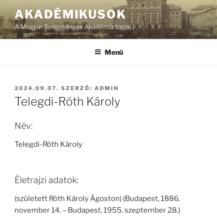
Tartalomhoz
AKADÉMIKUSOK
A Magyar Tudományos Akadémia tagjai
Menü
BEKÜLDVE:
2024.09.07.
SZERZŐ:
ADMIN
Telegdi-Róth Károly
Név:
Telegdi-Róth Károly
Életrajzi adatok:
(született Róth Károly Ágoston) (Budapest, 1886.
november 14. – Budapest, 1955. szeptember 28.)