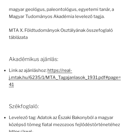
magyar geológus, paleontológus, egyetemi tanár, a
Magyar Tudományos Akadémia levelező tagja.
MTA X. Földtudományok Osztályának összefoglaló
táblázata
Akadémikus ajánlás:
Link az ajánláshoz:
https://real-
j.mtak.hu/6235/1/MTA_Tagajanlasok_1931.pdf#page=
41
Székfoglaló:
Levelező tag: Adatok az Északi Bakonyból a magyar
középső tömeg fiatal mezozoos fejlődéstörténetéhez
https://real-