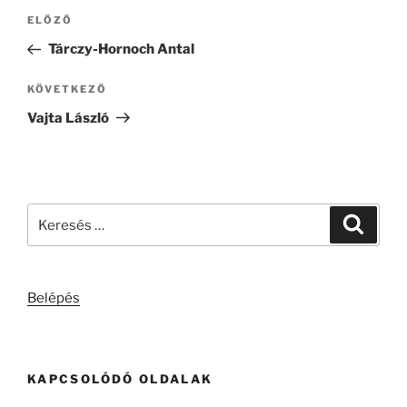
Bejegyzés
Korábbi
ELŐZŐ
navigáció
bejegyzés
Tárczy-Hornoch Antal
Következő
KÖVETKEZŐ
bejegyzés
Vajta László
Keresés
Keresé
a
következő
kifejezésre:
Belépés
KAPCSOLÓDÓ OLDALAK