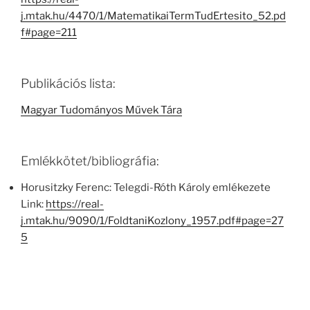
j.mtak.hu/4470/1/MatematikaiTermTudErtesito_52.pd
f#page=211
Publikációs lista:
Magyar Tudományos Művek Tára
Emlékkötet/bibliográfia:
Horusitzky Ferenc: Telegdi-Róth Károly emlékezete
Link:
https://real-
j.mtak.hu/9090/1/FoldtaniKozlony_1957.pdf#page=27
5