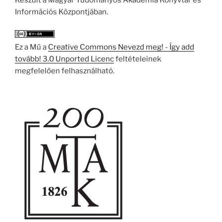
Készült a Magyar Tudományos Akadémia Könyvtár és
Információs Központjában.
Ez a Mű a
Creative Commons Nevezd meg! - Így add
tovább! 3.0 Unported Licenc
feltételeinek
megfelelően felhasználható.