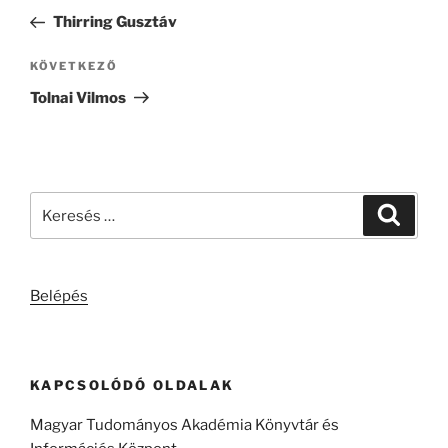
navigáció
bejegyzés
Thirring Gusztáv
Következő
KÖVETKEZŐ
bejegyzés
Tolnai Vilmos
Keresés
Keresé
a
következő
kifejezésre:
Belépés
KAPCSOLÓDÓ OLDALAK
Magyar Tudományos Akadémia Könyvtár és