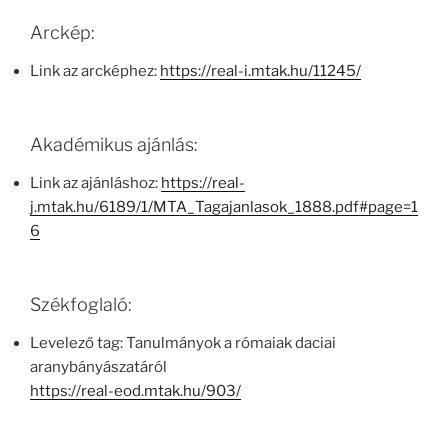
Arckép:
Link az arcképhez:
https://real-i.mtak.hu/11245/
Akadémikus ajánlás:
Link az ajánláshoz:
https://real-
j.mtak.hu/6189/1/MTA_Tagajanlasok_1888.pdf#page=1
6
Székfoglaló:
Levelező tag: Tanulmányok a rómaiak daciai
aranybányászatáról
https://real-eod.mtak.hu/903/