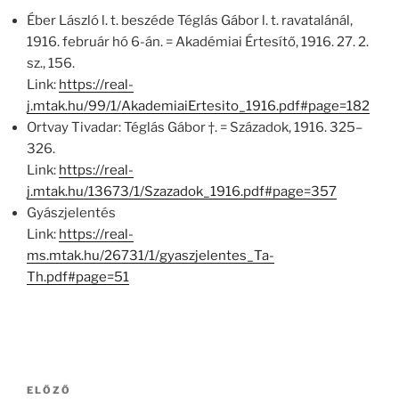
Éber László l. t. beszéde Téglás Gábor l. t. ravatalánál,
1916. február hó 6-án. = Akadémiai Értesítő, 1916. 27. 2.
sz., 156.
Link:
https://real-
j.mtak.hu/99/1/AkademiaiErtesito_1916.pdf#page=182
Ortvay Tivadar: Téglás Gábor †. = Századok, 1916. 325–
326.
Link:
https://real-
j.mtak.hu/13673/1/Szazadok_1916.pdf#page=357
Gyászjelentés
Link:
https://real-
ms.mtak.hu/26731/1/gyaszjelentes_Ta-
Th.pdf#page=51
Bejegyzés
Korábbi
ELŐZŐ