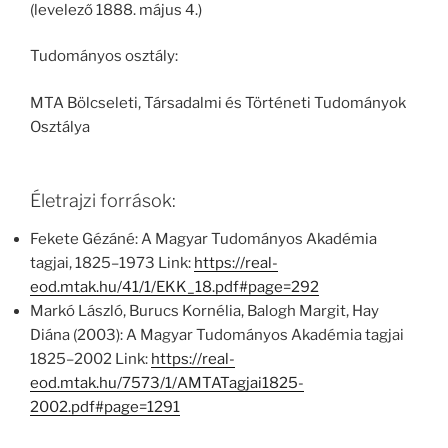
(levelező 1888. május 4.)
Tudományos osztály:
MTA Bölcseleti, Társadalmi és Történeti Tudományok
Osztálya
Életrajzi források:
Fekete Gézáné: A Magyar Tudományos Akadémia
tagjai, 1825–1973 Link:
https://real-
eod.mtak.hu/41/1/EKK_18.pdf#page=292
Markó László, Burucs Kornélia, Balogh Margit, Hay
Diána (2003): A Magyar Tudományos Akadémia tagjai
1825–2002 Link:
https://real-
eod.mtak.hu/7573/1/AMTATagjai1825-
2002.pdf#page=1291