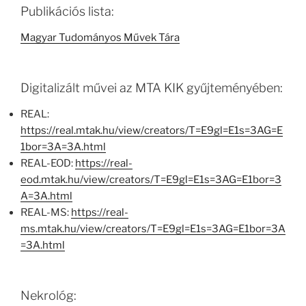
Publikációs lista:
Magyar Tudományos Művek Tára
Digitalizált művei az MTA KIK gyűjteményében:
REAL:
https://real.mtak.hu/view/creators/T=E9gl=E1s=3AG=E
1bor=3A=3A.html
REAL-EOD:
https://real-
eod.mtak.hu/view/creators/T=E9gl=E1s=3AG=E1bor=3
A=3A.html
REAL-MS:
https://real-
ms.mtak.hu/view/creators/T=E9gl=E1s=3AG=E1bor=3A
=3A.html
Nekrológ: