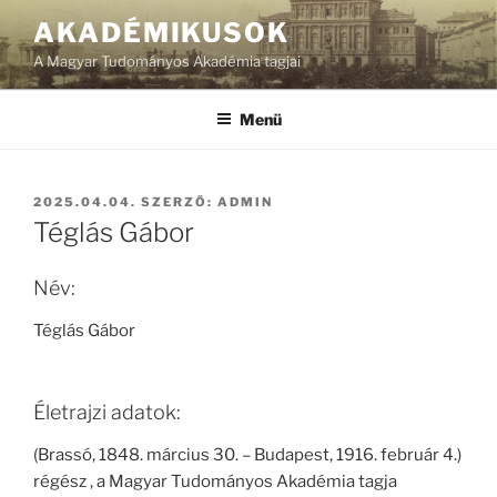
Tartalomhoz
AKADÉMIKUSOK
A Magyar Tudományos Akadémia tagjai
Menü
BEKÜLDVE:
2025.04.04.
SZERZŐ:
ADMIN
Téglás Gábor
Név:
Téglás Gábor
Életrajzi adatok:
(Brassó, 1848. március 30. – Budapest, 1916. február 4.)
régész , a Magyar Tudományos Akadémia tagja