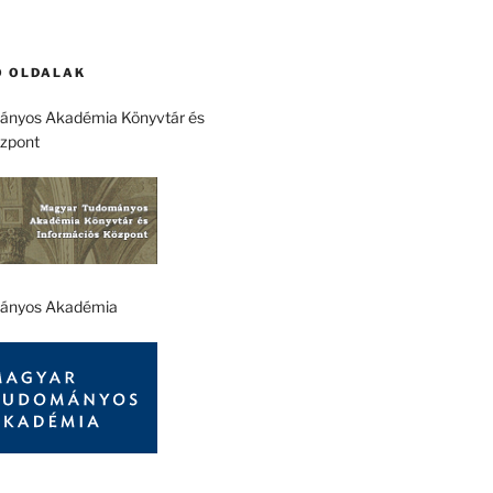
 OLDALAK
nyos Akadémia Könyvtár és
özpont
ányos Akadémia