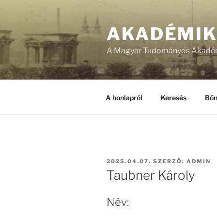
Tartalomhoz
AKADÉMI
A Magyar Tudományos Akadém
A honlapról
Keresés
Bön
BEKÜLDVE:
2025.04.07.
SZERZŐ:
ADMIN
Taubner Károly
Név: