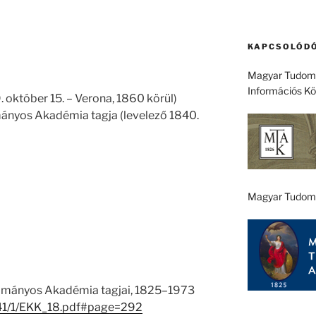
KAPCSOLÓDÓ
Magyar Tudomá
Információs K
. október 15. – Verona, 1860 körül)
nyos Akadémia tagja (levelező 1840.
Magyar Tudom
ományos Akadémia tagjai, 1825–1973
u/41/1/EKK_18.pdf#page=292