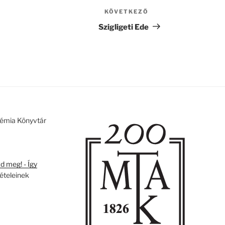
KÖVETKEZŐ
Következő
bejegyzés
Szigligeti Ede
émia Könyvtár
 meg! - Így
tételeinek