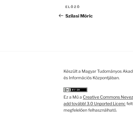
Bejegyzés
Korábbi
ELŐZŐ
navigáció
bejegyzés
Szilasi Móric
Készült a Magyar Tudományos Akad
és Információs Központjában.
Ez a Mű a
Creative Commons Nevezd
add tovább! 3.0 Unported Licenc
fel
megfelelően felhasználható.