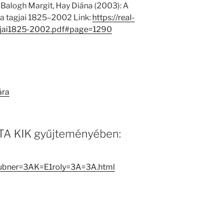
 Balogh Margit, Hay Diána (2003): A
 tagjai 1825–2002 Link:
https://real-
jai1825-2002.pdf#page=1290
ára
 MTA KIK gyűjteményében:
aubner=3AK=E1roly=3A=3A.html