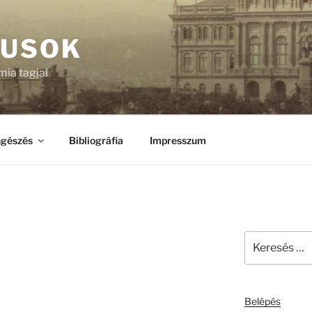
KUSOK
ia tagjai
gészés
Bibliográfia
Impresszum
Keresés
a
következő
kifejezésre:
Belépés