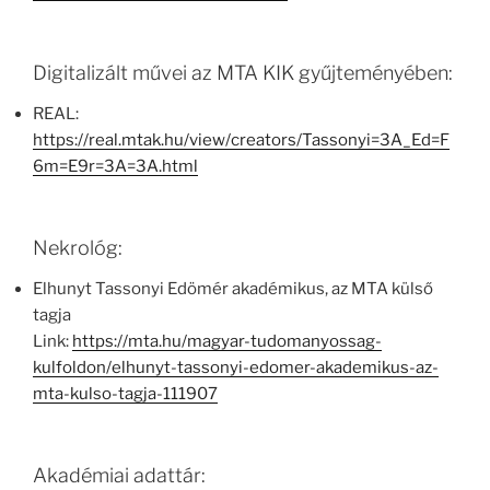
Digitalizált művei az MTA KIK gyűjteményében:
REAL:
https://real.mtak.hu/view/creators/Tassonyi=3A_Ed=F
6m=E9r=3A=3A.html
Nekrológ:
Elhunyt Tassonyi Edömér akadémikus, az MTA külső
tagja
Link:
https://mta.hu/magyar-tudomanyossag-
kulfoldon/elhunyt-tassonyi-edomer-akademikus-az-
mta-kulso-tagja-111907
Akadémiai adattár: