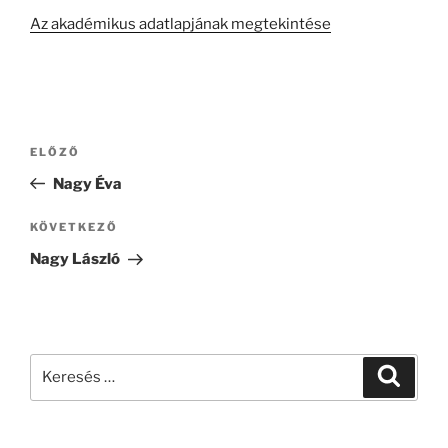
Az akadémikus adatlapjának megtekintése
Bejegyzés
Korábbi
ELŐZŐ
navigáció
bejegyzés
Nagy Éva
Következő
KÖVETKEZŐ
bejegyzés
Nagy László
Keresés
Keresé
a
következő
kifejezésre: