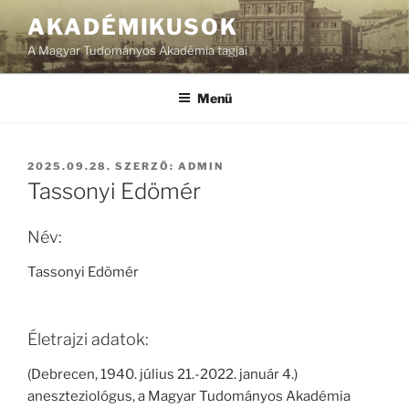
Tartalomhoz
AKADÉMIKUSOK
A Magyar Tudományos Akadémia tagjai
Menü
BEKÜLDVE:
2025.09.28.
SZERZŐ:
ADMIN
Tassonyi Edömér
Név:
Tassonyi Edömér
Életrajzi adatok:
(Debrecen, 1940. július 21.-2022. január 4.)
aneszteziológus, a Magyar Tudományos Akadémia