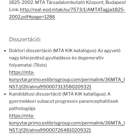
1825-2002. MTA Társadalomkutató Központ, Budapest
Link:
http://real-eod.mtak.hu/7573/1/AMTATagjai1825-
2002.pdf#page=1286
Disszertáció:
Doktori disszertáció (MTA KIK katalógus): Az agyvelő
nagy kiterjedésű gyulladásos és degeneratív
folyamatai. (Tézis)
https://mta-
konyvtar.primo.exlibrisgroup.com/permalink/36MTA_I
NST/jf2ll/alma990007313580209321
Kandidátusi disszertáció (MTA KIK katalógus): A
gyermekkori subacut progressiv panencephalitisek
pathologiája
https://mta-
konyvtar.primo.exlibrisgroup.com/permalink/36MTA_I
NST/jf2ll/alma990007264810209321