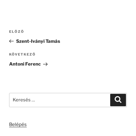
Bejegyzés
Korábbi
ELŐZŐ
navigáció
bejegyzés
Szent-Iványi Tamás
Következő
KÖVETKEZŐ
bejegyzés
Antoni Ferenc
Keresés
Keresé
a
következő
kifejezésre:
Belépés