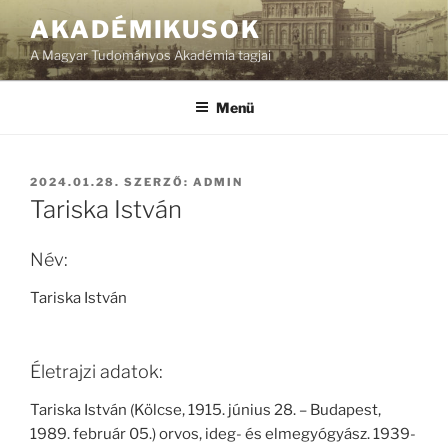
Tartalomhoz
AKADÉMIKUSOK
A Magyar Tudományos Akadémia tagjai
Menü
BEKÜLDVE:
2024.01.28.
SZERZŐ:
ADMIN
Tariska István
Név:
Tariska István
Életrajzi adatok:
Tariska István (Kölcse, 1915. június 28. – Budapest,
1989. február 05.) orvos, ideg- és elmegyógyász. 1939-