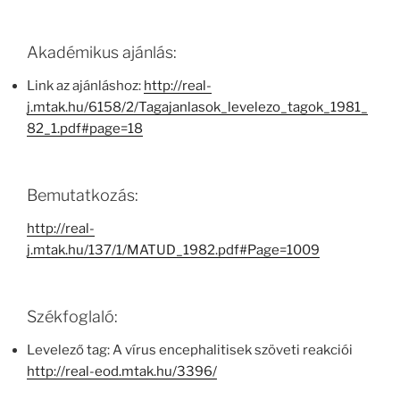
Akadémikus ajánlás:
Link az ajánláshoz:
http://real-
j.mtak.hu/6158/2/Tagajanlasok_levelezo_tagok_1981_
82_1.pdf#page=18
Bemutatkozás:
http://real-
j.mtak.hu/137/1/MATUD_1982.pdf#Page=1009
Székfoglaló:
Levelező tag: A vírus encephalitisek szöveti reakciói
http://real-eod.mtak.hu/3396/