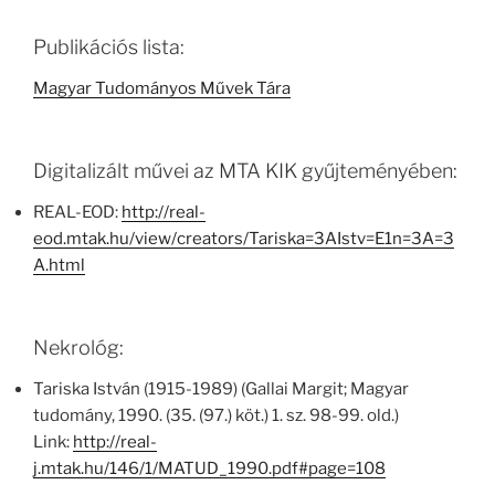
Publikációs lista:
Magyar Tudományos Művek Tára
Digitalizált művei az MTA KIK gyűjteményében:
REAL-EOD:
http://real-
eod.mtak.hu/view/creators/Tariska=3AIstv=E1n=3A=3
A.html
Nekrológ:
Tariska István (1915-1989) (Gallai Margit; Magyar
tudomány, 1990. (35. (97.) köt.) 1. sz. 98-99. old.)
Link:
http://real-
j.mtak.hu/146/1/MATUD_1990.pdf#page=108