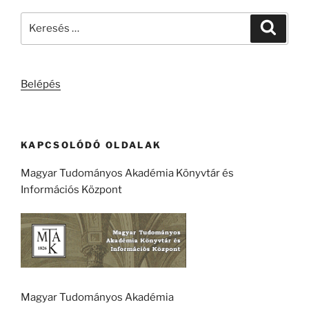
Keresés
Keresé
a
következő
kifejezésre:
Belépés
KAPCSOLÓDÓ OLDALAK
Magyar Tudományos Akadémia Könyvtár és
Információs Központ
Magyar Tudományos Akadémia