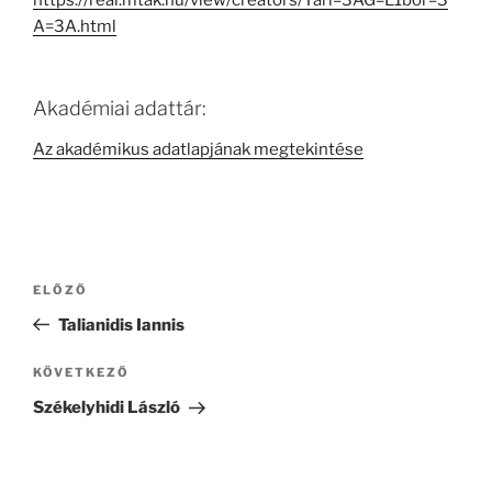
https://real.mtak.hu/view/creators/Tari=3AG=E1bor=3
A=3A.html
Akadémiai adattár:
Az akadémikus adatlapjának megtekintése
Bejegyzés
Korábbi
ELŐZŐ
navigáció
bejegyzés
Talianidis Iannis
Következő
KÖVETKEZŐ
bejegyzés
Székelyhidi László