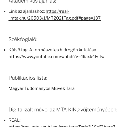
Akadémikus ajánlás:
Link az ajánláshoz:
https://real-
j.mtak.hu/20503/1/MT2021Tag.pdf#page=137
Székfoglaló:
Külső tag: A természetes hidrogén kutatása
https://www.youtube.com/watch?v=4liaxk4Fsfw
Publikációs lista:
Magyar Tudományos Művek Tára
Digitalizált művei az MTA KIK gyűjteményében:
REAL: