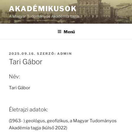
Tartalomhoz
AKADÉMIKUSOK
A Magyar Tudományos Akadémia tagjai
Menü
BEKÜLDVE:
2025.09.16.
SZERZŐ:
ADMIN
Tari Gábor
Név:
Tari Gábor
Életrajzi adatok:
(1963- ) geológus, geofizikus, a Magyar Tudományos
Akadémia tagja (külső 2022)