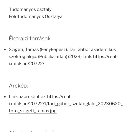
Tudományos osztály:
Földtudományok Osztálya
Életrajzi források:
Szigeti, Tamás (Fényképész): Tari Gábor akadémikus
székfoglalója. (Publikálatlan) (2023) Link:
https://real-
i.mtak.hu/20722/
Arckép:
Link az arcképhez:
https://real-
i.mtak.hu/20722/1/tari_gabor_szekfoglalo_20230620_
foto_szigeti_tamas.jpg