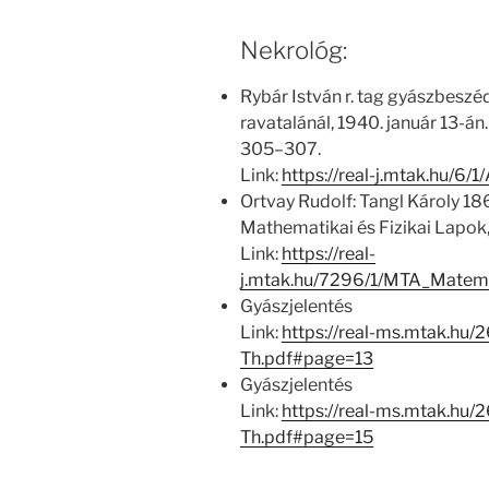
Nekrológ:
Rybár István r. tag gyászbeszéde
ravatalánál, 1940. január 13-án.
305–307.
Link:
https://real-j.mtak.hu/6
Ortvay Rudolf: Tangl Károly 18
Mathematikai és Fizikai Lapok, 1
Link:
https://real-
j.mtak.hu/7296/1/MTA_Matem
Gyászjelentés
Link:
https://real-ms.mtak.hu/
Th.pdf#page=13
Gyászjelentés
Link:
https://real-ms.mtak.hu/
Th.pdf#page=15