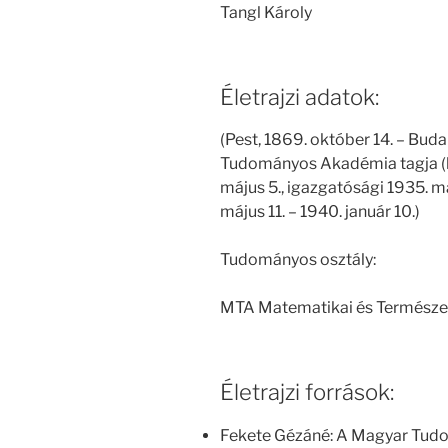
Tangl Károly
Életrajzi adatok:
(Pest, 1869. október 14. – Budap
Tudományos Akadémia tagja (le
május 5., igazgatósági 1935. máj
május 11. – 1940. január 10.)
Tudományos osztály:
MTA Matematikai és Természe
Életrajzi források:
Fekete Gézáné: A Magyar Tud