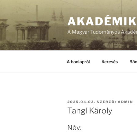
Tartalomhoz
AKADÉMI
A Magyar Tudományos Akadém
A honlapról
Keresés
Bön
BEKÜLDVE:
2025.04.03.
SZERZŐ:
ADMIN
Tangl Károly
Név: