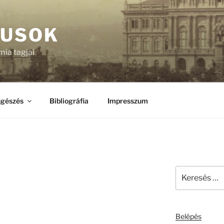
KUSOK
ia tagjai
gészés
Bibliográfia
Impresszum
Keresés
a
következő
kifejezésre:
Belépés