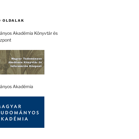
 OLDALAK
nyos Akadémia Könyvtár és
özpont
ányos Akadémia