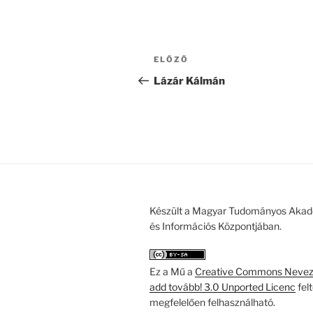
Bejegyzés
Korábbi
ELŐZŐ
navigáció
bejegyzés
Lázár Kálmán
Készült a Magyar Tudományos Akad
és Információs Központjában.
Ez a Mű a
Creative Commons Nevezd
add tovább! 3.0 Unported Licenc
fel
megfelelően felhasználható.