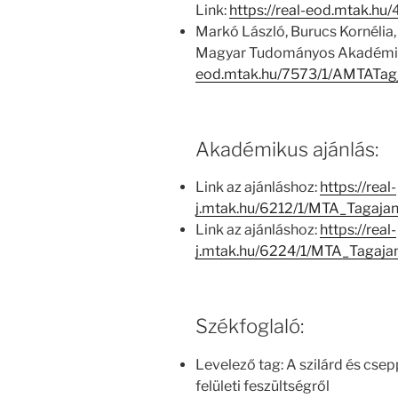
Link:
https://real-eod.mtak.h
Markó László, Burucs Kornélia,
Magyar Tudományos Akadémia
eod.mtak.hu/7573/1/AMTATag
Akadémikus ajánlás:
Link az ajánláshoz:
https://real-
j.mtak.hu/6212/1/MTA_Tagaj
Link az ajánláshoz:
https://real-
j.mtak.hu/6224/1/MTA_Tagaja
Székfoglaló:
Levelező tag: A szilárd és csep
felületi feszültségről