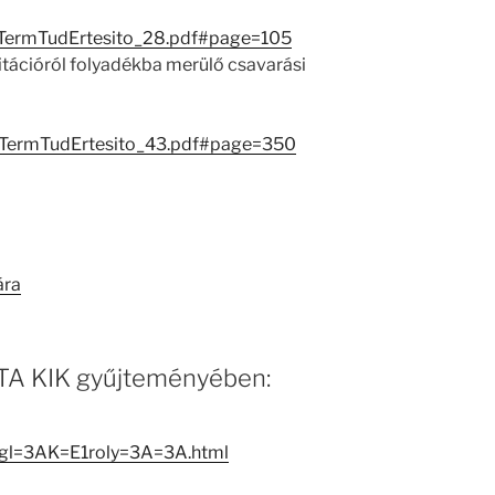
iTermTudErtesito_28.pdf#page=105
itációról folyadékba merülő csavarási
iTermTudErtesito_43.pdf#page=350
ára
 MTA KIK gyűjteményében:
ngl=3AK=E1roly=3A=3A.html