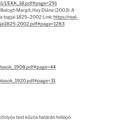
u/41/1/EKK_18.pdf#page=291
 Balogh Margit, Hay Diána (2003): A
 tagjai 1825–2002 Link:
https://real-
jai1825-2002.pdf#page=1283
anlasok_1908.pdf#page=44
nlasok_1920.pdf#page=31
pfolyós test közös határán fellépő