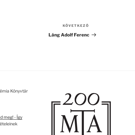
KÖVETKEZŐ
Következő
bejegyzés
Láng Adolf Ferenc
émia Könyvtár
 meg! - Így
tételeinek