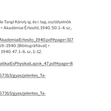
 Tangl Károly ig. és r. tag, osztályelnök
 = Akadémiai Értesítő, 1940. 50. 1–4. sz.,
/1/AkademiaiErtesito_1940.pdf#page=317
69–1940. [Bibliográfiával] =
940. 47. 1–6. sz., 1–12.
atikaiEsPhysikaiLapok_47.pdf#page=8
26731/1/gyaszjelentes_Ta-
26731/1/gyaszjelentes_Ta-