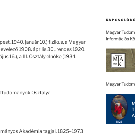
KAPCSOLÓDÓ
Magyar Tudomá
Információs K
est, 1940. január 10.) fizikus, a Magyar
velező 1908. április 30., rendes 1920.
us 16.), a III. Osztály elnöke (1934.
Magyar Tudom
ttudományok Osztálya
ományos Akadémia tagjai, 1825–1973