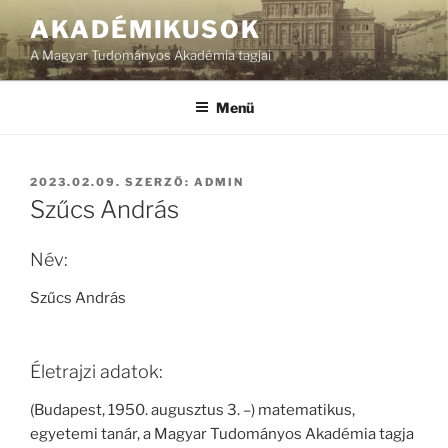
Tartalomhoz
AKADÉMIKUSOK
A Magyar Tudományos Akadémia tagjai
Menü
BEKÜLDVE:
2023.02.09.
SZERZŐ:
ADMIN
Szűcs András
Név:
Szűcs András
Életrajzi adatok:
(Budapest, 1950. augusztus 3. –) matematikus,
egyetemi tanár, a Magyar Tudományos Akadémia tagja