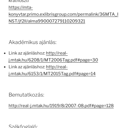
kratnoszti
https://mta-
konyvtar.primo.exlibrisgroup.com/permalink/36MTA_I
NST/jf2ll/alma990007279110209321
Akadémikus ajánlás:
Link az ajánláshoz:
http://real-
j.mtak.hu/6208/1/MT2006Tag.pdf#page=30
Link az ajánláshoz:
http://real-
j.mtak.hu/6153/1/MT2015Tag.pdf#page=14
Bemutatkozás:
http://real-j.mtak.hu/1919/8/2007-08.pdf#page=128
Székfoglaló: