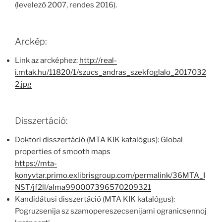
(levelező 2007, rendes 2016).
Arckép:
Link az arcképhez:
http://real-
i.mtak.hu/11820/1/szucs_andras_szekfoglalo_2017032
2.jpg
Disszertáció:
Doktori disszertáció (MTA KIK katalógus): Global
properties of smooth maps
https://mta-
konyvtar.primo.exlibrisgroup.com/permalink/36MTA_I
NST/jf2ll/alma990007396570209321
Kandidátusi disszertáció (MTA KIK katalógus):
Pogruzsenija sz szamopereszecsenijami ogranicsennoj