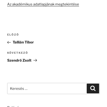
Az akadémikus adatlapjának megtekintése
Bejegyzés
Korábbi
ELŐZŐ
navigáció
bejegyzés
Tallián Tibor
Következő
KÖVETKEZŐ
bejegyzés
Szendrő Zsolt
Keresés
Keresé
a
következő
kifejezésre: