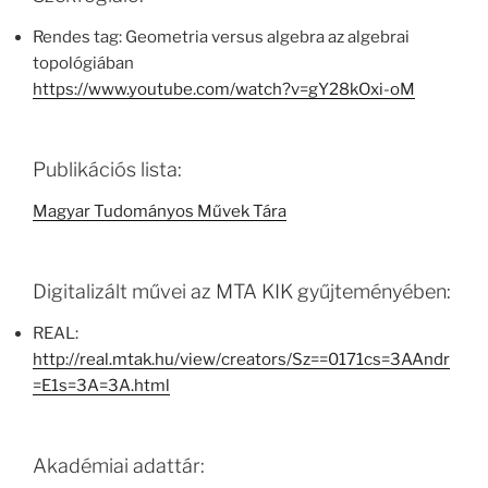
Rendes tag: Geometria versus algebra az algebrai
topológiában
https://www.youtube.com/watch?v=gY28kOxi-oM
Publikációs lista:
Magyar Tudományos Művek Tára
Digitalizált művei az MTA KIK gyűjteményében:
REAL:
http://real.mtak.hu/view/creators/Sz==0171cs=3AAndr
=E1s=3A=3A.html
Akadémiai adattár: