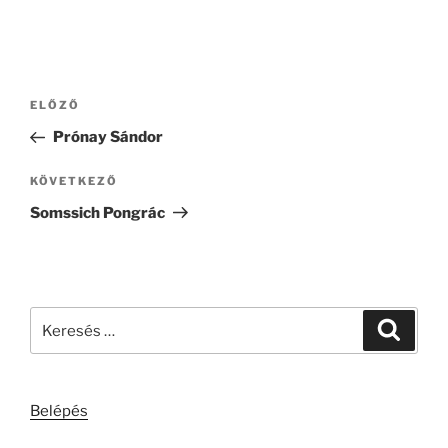
Bejegyzés
Korábbi
ELŐZŐ
navigáció
bejegyzés
Prónay Sándor
Következő
KÖVETKEZŐ
bejegyzés
Somssich Pongrác
Keresés
Keresé
a
következő
kifejezésre:
Belépés