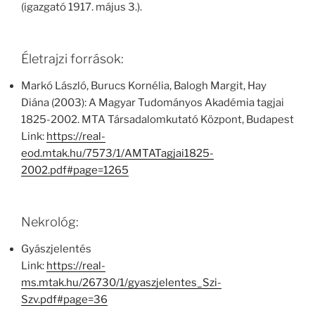
(igazgató 1917. május 3.).
Életrajzi források:
Markó László, Burucs Kornélia, Balogh Margit, Hay
Diána (2003): A Magyar Tudományos Akadémia tagjai
1825-2002. MTA Társadalomkutató Központ, Budapest
Link:
https://real-
eod.mtak.hu/7573/1/AMTATagjai1825-
2002.pdf#page=1265
Nekrológ:
Gyászjelentés
Link:
https://real-
ms.mtak.hu/26730/1/gyaszjelentes_Szi-
Szv.pdf#page=36