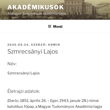
Tartalomhoz
AKADÉMIKUSOK
A Magyar Tudományos Akadémia tagjai
Menü
BEKÜLDVE:
2025.09.24.
SZERZŐ:
ADMIN
Szmrecsányi Lajos
Név:
Szmrecsányi Lajos
Életrajzi adatok:
(Daróc, 1851. április 26. –‎ Eger, 1943. január 28.) római
katolikus főpap, a Magyar Tudományos Akadémia tagja