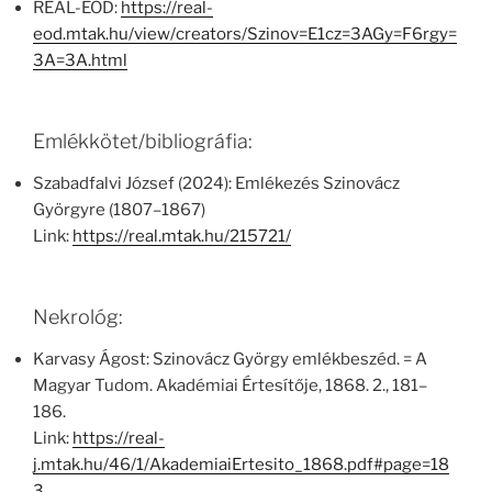
REAL-EOD:
https://real-
eod.mtak.hu/view/creators/Szinov=E1cz=3AGy=F6rgy=
3A=3A.html
Emlékkötet/bibliográfia:
Szabadfalvi József (2024): Emlékezés Szinovácz
Györgyre (1807–1867)
Link:
https://real.mtak.hu/215721/
Nekrológ:
Karvasy Ágost: Szinovácz György emlékbeszéd. = A
Magyar Tudom. Akadémiai Értesítője, 1868. 2., 181–
186.
Link:
https://real-
j.mtak.hu/46/1/AkademiaiErtesito_1868.pdf#page=18
3