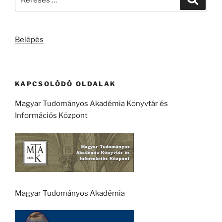
a
következő
kifejezésre:
Belépés
KAPCSOLÓDÓ OLDALAK
Magyar Tudományos Akadémia Könyvtár és
Információs Központ
Magyar Tudományos Akadémia