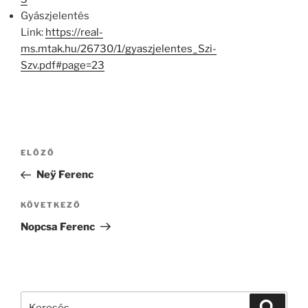
Gyászjelentés
Link:
https://real-
ms.mtak.hu/26730/1/gyaszjelentes_Szi-
Szv.pdf#page=23
Bejegyzés
Korábbi
ELŐZŐ
navigáció
bejegyzés
Neÿ Ferenc
Következő
KÖVETKEZŐ
bejegyzés
Nopcsa Ferenc
Keresés
Keresé