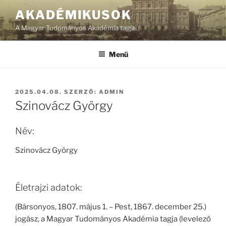
Tartalomhoz
AKADÉMIKUSOK
A Magyar Tudományos Akadémia tagjai
Menü
BEKÜLDVE:
2025.04.08.
SZERZŐ:
ADMIN
Szinovácz György
Név:
Szinovácz György
Életrajzi adatok:
(Bársonyos, 1807. május 1. – Pest, 1867. december 25.)
jogász, a Magyar Tudományos Akadémia tagja (levelező