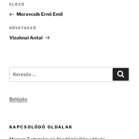
Bejegyzés
Korábbi
ELŐZŐ
navigáció
bejegyzés
Moravcsik Ernő Emil
Következő
KÖVETKEZŐ
bejegyzés
Vizaknai Antal
Keresés
Keresé
a
következő
kifejezésre:
Belépés
KAPCSOLÓDÓ OLDALAK