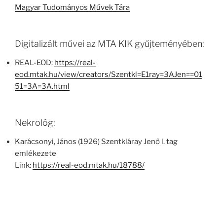
Magyar Tudományos Művek Tára
Digitalizált művei az MTA KIK gyűjteményében:
REAL-EOD:
https://real-
eod.mtak.hu/view/creators/Szentkl=E1ray=3AJen==01
51=3A=3A.html
Nekrológ:
Karácsonyi, János (1926) Szentkláray Jenő l. tag
emlékezete
Link:
https://real-eod.mtak.hu/18788/