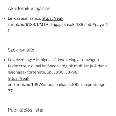
Akadémikus ajánlás:
Link az ajánláshoz:
https://real-
j.mtak.hu/6183/1/MTA_Tagajanlasok_1882.pdf#page=1
1
Székfoglaló:
Levelező tag: A királynaszádosok Magyarországon,
tekintettel a dunai hajóhadak régibb múltjára [= A dunai
hajóhadak története, Bp., 1886. 33–98.]
https://real-
eod.mtak.hu/1097/1/dunaihajhadakt00szen.pdf#page=
37
Publikációs lista: