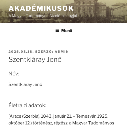
Tartalomhoz
AKADÉMIKUSOK
A Magyar Tudományos Akadémia tagjai
Menü
BEKÜLDVE:
2025.03.18.
SZERZŐ:
ADMIN
Szentkláray Jenő
Név:
Szentkláray Jenő
Életrajzi adatok:
(Aracs (Szerbia), 1843. január 21. – Temesvár, 1925.
október 12.) történész, régész, a Magyar Tudományos