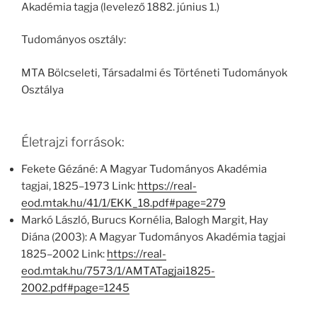
Akadémia tagja (levelező 1882. június 1.)
Tudományos osztály:
MTA Bölcseleti, Társadalmi és Történeti Tudományok
Osztálya
Életrajzi források:
Fekete Gézáné: A Magyar Tudományos Akadémia
tagjai, 1825–1973 Link:
https://real-
eod.mtak.hu/41/1/EKK_18.pdf#page=279
Markó László, Burucs Kornélia, Balogh Margit, Hay
Diána (2003): A Magyar Tudományos Akadémia tagjai
1825–2002 Link:
https://real-
eod.mtak.hu/7573/1/AMTATagjai1825-
2002.pdf#page=1245