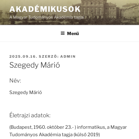
Tartalomhoz
AKADÉMIKUSOK
A Magyar Tudományos Akadémia tagjai
Menü
BEKÜLDVE:
2025.09.16.
SZERZŐ:
ADMIN
Szegedy Márió
Név:
Szegedy Márió
Életrajzi adatok:
(Budapest, 1960. október 23.- ) informatikus, a Magyar
Tudományos Akadémia tagja (külső 2019)