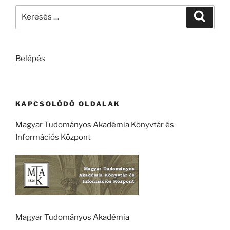
Keresés
Keresé
a
következő
kifejezésre:
Belépés
KAPCSOLÓDÓ OLDALAK
Magyar Tudományos Akadémia Könyvtár és
Információs Központ
Magyar Tudományos Akadémia