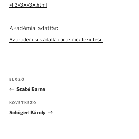
=F3=3A=3A.html
Akadémiai adattár:
Az akadémikus adatlapjának megtekintése
Bejegyzés
Korábbi
ELŐZŐ
navigáció
bejegyzés
Szabó Barna
Következő
KÖVETKEZŐ
bejegyzés
Schügerl Károly