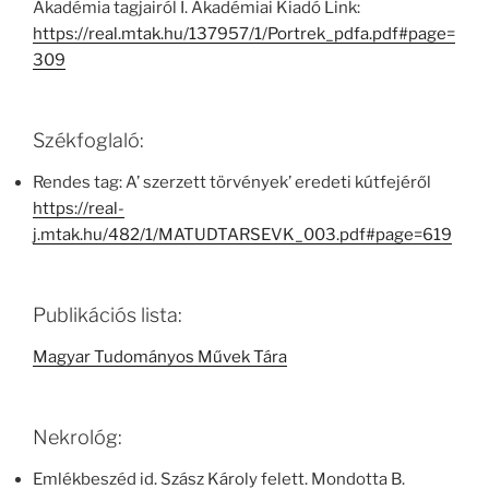
Akadémia tagjairól I. Akadémiai Kiadó Link:
https://real.mtak.hu/137957/1/Portrek_pdfa.pdf#page=
309
Székfoglaló:
Rendes tag: A’ szerzett törvények’ eredeti kútfejéről
https://real-
j.mtak.hu/482/1/MATUDTARSEVK_003.pdf#page=619
Publikációs lista:
Magyar Tudományos Művek Tára
Nekrológ:
Emlékbeszéd id. Szász Károly felett. Mondotta B.