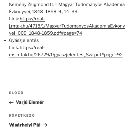
Kemény Zsigmond tt. = Magyar Tudományos Akadémia
Évkönyvei, 1848–1859. 9., 14–33.
Link:
https://real-
j.mtak.hu/4718/1/MagyarTudomanyosAkademiaEvkony
vei_009_1848-1859.pdf#page=74
Gyászjelentés
Link:
https://real-
ms.mtak.hu/26729/1/gyaszjelentes_Sza.pdf#page=92
Bejegyzés
Korábbi
ELŐZŐ
navigáció
bejegyzés
Varjú Elemér
Következő
KÖVETKEZŐ
bejegyzés
Vásárhelyi Pál