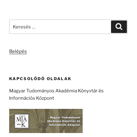
Keresés
Keresé
a
következő
kifejezésre:
Belépés
KAPCSOLÓDÓ OLDALAK
Magyar Tudományos Akadémia Könyvtár és
Információs Központ