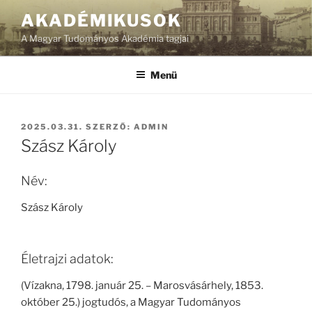
Tartalomhoz
AKADÉMIKUSOK
A Magyar Tudományos Akadémia tagjai
Menü
BEKÜLDVE:
2025.03.31.
SZERZŐ:
ADMIN
Szász Károly
Név:
Szász Károly
Életrajzi adatok:
(Vízakna, 1798. január 25. – Marosvásárhely, 1853.
október 25.) jogtudós, a Magyar Tudományos