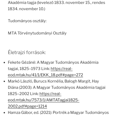
Akadémia tagja (levelező 1833. november 15., rendes
1834. november 10.)
Tudományos osztály:
MTA Törvénytudományi Osztály
Életrajzi források:
Fekete Gézáné: A Magyar Tudományos Akadémia
tagjai, 1825–1973 Link:
https://real-
eod.mtak.hu/41/1/EKK_18.pdf#page=272
Markó László, Burucs Kornélia, Balogh Margit, Hay
Diána (2003): A Magyar Tudományos Akadémia tagjai
1825–2002 Link:
https://real-
eod.mtak.hu/7573/1/AMTATagjai1825-
2002.pdf#page=1214
Hamza Gábor, ed. (2021): Portrék a Magyar Tudományos