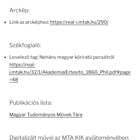
Arckép:
Link az arcképhez:
https://real-i.mtak.hu/290/
Székfoglaló:
Levelező tag: Nehány magyar köriratú pecsétről
https://real-
j.mtak.hu/32/1/AkademiaiErtesito_1860_Phil.pdf#page
=48
Publikációs lista:
Magyar Tudományos Művek Tára
Digitalizált művei az MTA KIK gyűjteményében: