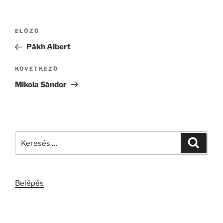
Bejegyzés
Korábbi
ELŐZŐ
navigáció
bejegyzés
Pákh Albert
Következő
KÖVETKEZŐ
bejegyzés
Mikola Sándor
Keresés
Keresé
a
következő
kifejezésre:
Belépés