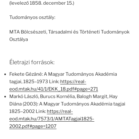
(levelező 1858. december 15.)
Tudományos osztály:
MTA Bölcsészeti, Társadalmi és Történeti Tudományok
Osztálya
Életrajzi források:
Fekete Gézáné: A Magyar Tudományos Akadémia
tagjai, 1825–1973 Link:
https://real-
eod.mtak.hu/41/1/EKK_18.pdf#page=271
Markó László, Burucs Kornélia, Balogh Margit, Hay
Diána (2003): A Magyar Tudományos Akadémia tagjai
1825–2002 Link:
https://real-
eod.mtak.hu/7573/1/AMTATagjai1825-
2002.pdf#page=1207