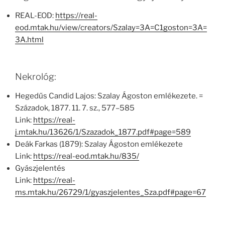
REAL-EOD:
https://real-
eod.mtak.hu/view/creators/Szalay=3A=C1goston=3A=
3A.html
Nekrológ:
Hegedűs Candid Lajos: Szalay Ágoston emlékezete. =
Századok, 1877. 11. 7. sz., 577–585
Link:
https://real-
j.mtak.hu/13626/1/Szazadok_1877.pdf#page=589
Deák Farkas (1879): Szalay Ágoston emlékezete
Link:
https://real-eod.mtak.hu/835/
Gyászjelentés
Link:
https://real-
ms.mtak.hu/26729/1/gyaszjelentes_Sza.pdf#page=67