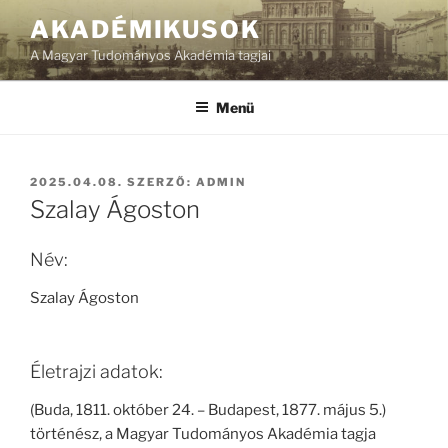
Tartalomhoz
AKADÉMIKUSOK
A Magyar Tudományos Akadémia tagjai
Menü
BEKÜLDVE:
2025.04.08.
SZERZŐ:
ADMIN
Szalay Ágoston
Név:
Szalay Ágoston
Életrajzi adatok:
(Buda, 1811. október 24. – Budapest, 1877. május 5.)
történész, a Magyar Tudományos Akadémia tagja