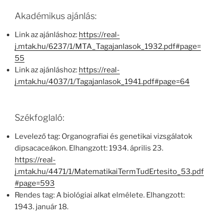
Akadémikus ajánlás:
Link az ajánláshoz:
https://real-
j.mtak.hu/6237/1/MTA_Tagajanlasok_1932.pdf#page=
55
Link az ajánláshoz:
https://real-
j.mtak.hu/4037/1/Tagajanlasok_1941.pdf#page=64
Székfoglaló:
Levelező tag: Organografiai és genetikai vizsgálatok
dipsacaceákon. Elhangzott: 1934. április 23.
https://real-
j.mtak.hu/4471/1/MatematikaiTermTudErtesito_53.pdf
#page=593
Rendes tag: A biológiai alkat elmélete. Elhangzott:
1943. január 18.