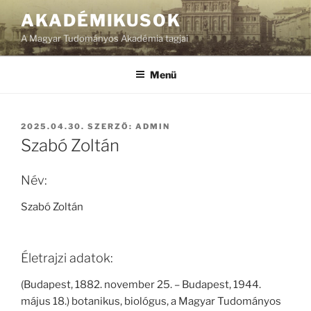
Tartalomhoz
AKADÉMIKUSOK
A Magyar Tudományos Akadémia tagjai
Menü
BEKÜLDVE:
2025.04.30.
SZERZŐ:
ADMIN
Szabó Zoltán
Név:
Szabó Zoltán
Életrajzi adatok:
(Budapest, 1882. november 25. – Budapest, 1944.
május 18.) botanikus, biológus, a Magyar Tudományos