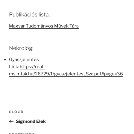
Publikációs lista:
Magyar Tudományos Művek Tára
Nekrológ:
Gyászjelentés
Link:
https://real-
ms.mtak.hu/26729/1/gyaszjelentes_Sza.pdf#page=36
Bejegyzés
Korábbi
ELŐZŐ
navigáció
bejegyzés
Sigmond Elek