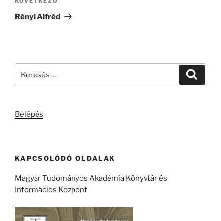
Következő
KÖVETKEZŐ
bejegyzés
Rényi Alfréd
Keresés
Keresé
a
következő
kifejezésre:
Belépés
KAPCSOLÓDÓ OLDALAK
Magyar Tudományos Akadémia Könyvtár és
Információs Központ