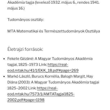
Akadémia tagja (levelező 1932. május 6., rendes 1941.
május 16.)
Tudományos osztály:
MTA Matematikai és Természettudományok Osztálya
Életrajzi források:
Fekete Gézáné: A Magyar Tudományos Akadémia
tagjai, 1825–1973 Link:
https://real-
eod.mtak.hu/41/1/EKK_18.pdf#page=269
Markó László, Burucs Kornélia, Balogh Margit, Hay
Diána (2003): A Magyar Tudományos Akadémia tagjai
1825–2002 Link:
https://real-
eod.mtak.hu/7573/1/AMTATagjai1825-
2002.pdf#page=1198