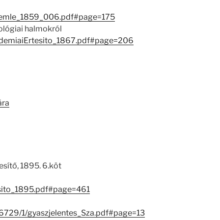
Szemle_1859_006.pdf#page=175
ológiai halmokról
AkademiaiErtesito_1867.pdf#page=206
ára
ítő, 1895. 6.köt
esito_1895.pdf#page=461
/26729/1/gyaszjelentes_Sza.pdf#page=13