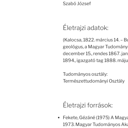
Szabó József
Életrajzi adatok:
(Kalocsa, 1822. március 14. – B
geológus, a Magyar Tudományo
december 15., rendes 1867. janu
1894., igazgató tag 1888. május
Tudományos osztály:
Természettudományi Osztály
Életrajzi források:
Fekete, Gézáné (1975) A Magy
1973. Magyar Tudományos Aka