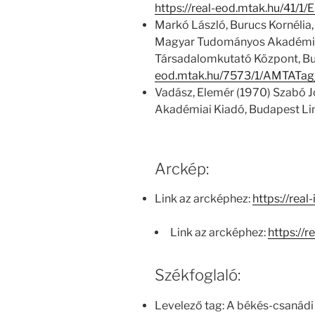
https://real-eod.mtak.hu/41/
Markó László, Burucs Kornélia,
Magyar Tudományos Akadémia
Társadalomkutató Központ, Bu
eod.mtak.hu/7573/1/AMTATag
Vadász, Elemér (1970) Szabó Jó
Akadémiai Kiadó, Budapest Li
Arckép:
Link az arcképhez:
https://real
Link az arcképhez:
https://r
Székfoglaló:
Levelező tag: A békés-csanádi