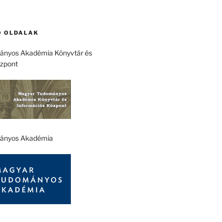
 OLDALAK
nyos Akadémia Könyvtár és
özpont
ányos Akadémia