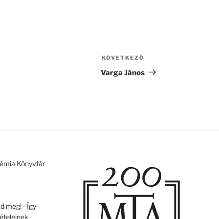
KÖVETKEZŐ
Következő
bejegyzés
Varga János
émia Könyvtár
 meg! - Így
tételeinek