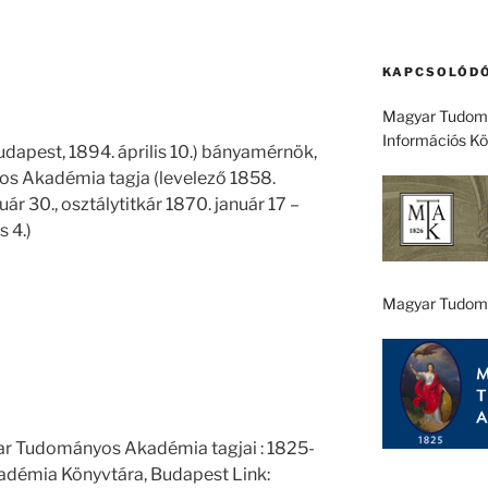
KAPCSOLÓDÓ
Magyar Tudomá
Információs K
udapest, 1894. április 10.) bányamérnök,
s Akadémia tagja (levelező 1858.
ár 30., osztálytitkár 1870. január 17 –
 4.)
Magyar Tudom
ar Tudományos Akadémia tagjai : 1825-
démia Könyvtára, Budapest Link: