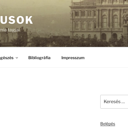
KUSOK
ia tagjai
gészés
Bibliográfia
Impresszum
Keresés
a
következő
kifejezésre:
Belépés