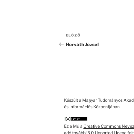
Bejegyzés
Korábbi
ELŐZŐ
navigáció
bejegyzés
Horváth József
Készült a Magyar Tudományos Akad
és Információs Központjában.
Ez a Mű a
Creative Commons Nevezd
add tovább! 3.0 Unported Licenc
fel