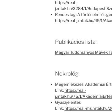
https://real-
j.mtak.hu/2284/1/Budapesti
Rendes tag: A történelmi és ge
https://real-j.mtak.hu/45/1/
Publikációs lista:
Magyar Tudományos Művek T
Nekrológ:
Megemlékezés: Akadémiai Értes
Link:
https://real-
j.mtak.hu/76/1/AkademiaiErt
Gyászjelentés
Link:
https://real-ms.mtak.hu