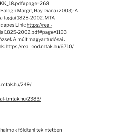
1/EKK_18.pdf#page=268
 Balogh Margit, Hay Diána (2003): A
 tagjai 1825-2002. MTA
dapes Link:
https://real-
jai1825-2002.pdf#page=1193
zsef. A múlt magyar tudósai .
nk:
https://real-eod.mtak.hu/6710/
-i.mtak.hu/249/
eal-i.mtak.hu/2383/
 halmok földtani tekintetben