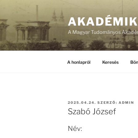
Tartalomhoz
AKADÉMI
A Magyar Tudományos Akadém
A honlapról
Keresés
Bön
BEKÜLDVE:
2025.04.24.
SZERZŐ:
ADMIN
Szabó József
Név: