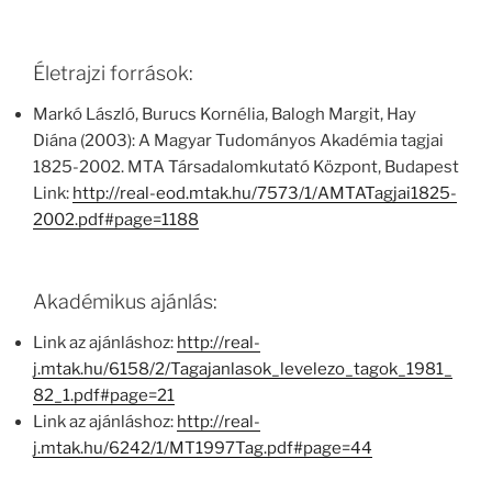
Életrajzi források:
Markó László, Burucs Kornélia, Balogh Margit, Hay
Diána (2003): A Magyar Tudományos Akadémia tagjai
1825-2002. MTA Társadalomkutató Központ, Budapest
Link:
http://real-eod.mtak.hu/7573/1/AMTATagjai1825-
2002.pdf#page=1188
Akadémikus ajánlás:
Link az ajánláshoz:
http://real-
j.mtak.hu/6158/2/Tagajanlasok_levelezo_tagok_1981_
82_1.pdf#page=21
Link az ajánláshoz:
http://real-
j.mtak.hu/6242/1/MT1997Tag.pdf#page=44