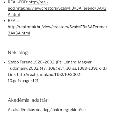
REAL-EOD:
http://real-
eod.mtak.hu/view/creators/Szab=F3=3AFerenc=3A=3
A.html
REAL:
http://real.mtak.hu/view/creators/Szab=F3=3AFerenc=
3A=3A.html
Nekrológ:
Szabó Ferenc 1926–2002. (Pál Lénárd; Magyar
Tudomány, 2002. (47. (108.) évf.) 10. sz. 1389-1391. old.)
Link:
http://real-j.mtak.hu/1152/10/2002-
10.pdf#page=121
Akadémiai adattár:
Az akadémikus adatlapjának megtekintése