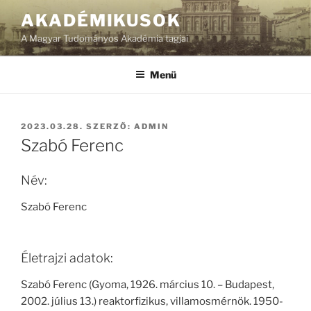
Tartalomhoz
AKADÉMIKUSOK
A Magyar Tudományos Akadémia tagjai
Menü
BEKÜLDVE:
2023.03.28.
SZERZŐ:
ADMIN
Szabó Ferenc
Név:
Szabó Ferenc
Életrajzi adatok:
Szabó Ferenc (Gyoma, 1926. március 10. – Budapest,
2002. július 13.) reaktorfizikus, villamosmérnök. 1950-