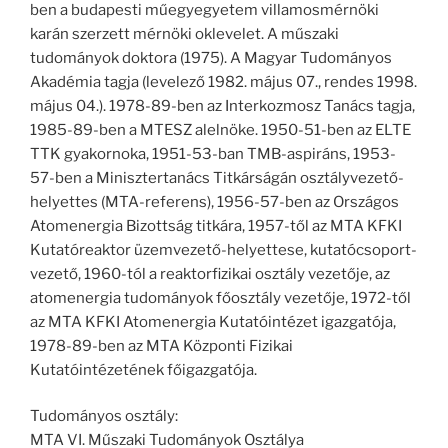
ben a budapesti műegyegyetem villamosmérnöki
karán szerzett mérnöki oklevelet. A műszaki
tudományok doktora (1975). A Magyar Tudományos
Akadémia tagja (levelező 1982. május 07., rendes 1998.
május 04.). 1978-89-ben az Interkozmosz Tanács tagja,
1985-89-ben a MTESZ alelnöke. 1950-51-ben az ELTE
TTK gyakornoka, 1951-53-ban TMB-aspiráns, 1953-
57-ben a Minisztertanács Titkárságán osztályvezető-
helyettes (MTA-referens), 1956-57-ben az Országos
Atomenergia Bizottság titkára, 1957-től az MTA KFKI
Kutatóreaktor üzemvezető-helyettese, kutatócsoport-
vezető, 1960-tól a reaktorfizikai osztály vezetője, az
atomenergia tudományok főosztály vezetője, 1972-től
az MTA KFKI Atomenergia Kutatóintézet igazgatója,
1978-89-ben az MTA Központi Fizikai
Kutatóintézetének főigazgatója.
Tudományos osztály:
MTA VI. Műszaki Tudományok Osztálya