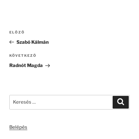
Bejegyzés
Korábbi
ELŐZŐ
navigáció
bejegyzés
Szabó Kálmán
Következő
KÖVETKEZŐ
bejegyzés
Radnót Magda
Keresés
Keresé
a
következő
kifejezésre:
Belépés