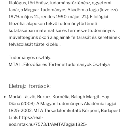
filológus, történész, tudománytörténész, egyetemi
tanár, a Magyar Tudományos Akadémia tagja (levelező
1979. május 11., rendes 1990. május 21.). Filológiai-
filozófiai alapokon fekvő tudománytörténeti
kutatásaiban matematikai és természettudományos
műveltségünk ókori alapjainak feltárását és kereteinek
felvázolását tűzte ki célul.
Tudományos osztály:
MTA II. Filozófiai és Történettudományok Osztálya
Életrajzi források:
Markó László, Burucs Kornélia, Balogh Margit, Hay
Diána (2003): A Magyar Tudományos Akadémia tagjai
1825-2002. MTA Társadalomkutató Központ, Budapest
Link:
https://real-
eod.mtak.hu/7573/1/AMTATagjai1825-