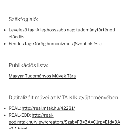
Székfoglaló:
Levelező tag: A leghosszabb nap; tudománytörténeti
előadás
Rendes tag: Görög humanizmus (Szophoklész)
Publikációs lista:
Magyar Tudományos Művek Tára
Digitalizált művei az MTA KIK gyűjteményében:
REAL:
http://real.mtak.hu/42281/
REAL-EOD:
http://real-
eod.mtak.hu/view/creators/Szab=F3=3A=C1rp=E1d=3A