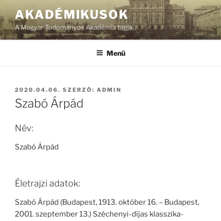
Tartalomhoz
AKADÉMIKUSOK
A Magyar Tudományos Akadémia tagjai
Menü
BEKÜLDVE:
2020.04.06.
SZERZŐ:
ADMIN
Szabó Árpád
Név:
Szabó Árpád
Életrajzi adatok:
Szabó Árpád (Budapest, 1913. október 16. – Budapest,
2001. szeptember 13.) Széchenyi-díjas klasszika-