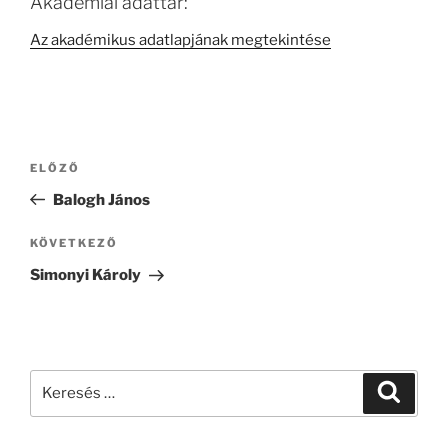
Akadémiai adattár:
Az akadémikus adatlapjának megtekintése
Bejegyzés
Korábbi
ELŐZŐ
navigáció
bejegyzés
Balogh János
Következő
KÖVETKEZŐ
bejegyzés
Simonyi Károly
Keresés
Keresé
a
következő