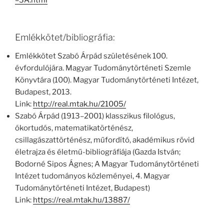
=3A.html
Emlékkötet/bibliográfia:
Emlékkötet Szabó Árpád születésének 100.
évfordulójára. Magyar Tudománytörténeti Szemle
Könyvtára (100). Magyar Tudománytörténeti Intézet,
Budapest, 2013.
Link:
http://real.mtak.hu/21005/
Szabó Árpád (1913–2001) klasszikus filológus,
ókortudós, matematikatörténész,
csillagászattörténész, műfordító, akadémikus rövid
életrajza és életmű-bibliográfiája (Gazda István;
Bodorné Sipos Ágnes; A Magyar Tudománytörténeti
Intézet tudományos közleményei, 4. Magyar
Tudománytörténeti Intézet, Budapest)
Link:
https://real.mtak.hu/13887/