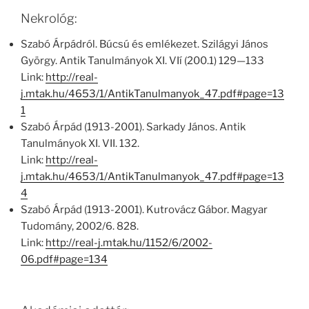
Nekrológ:
Szabó Árpádról. Búcsú és emlékezet. Szilágyi János
György. Antik Tanulmányok XI. VIí (200.1) 129—133
Link:
http://real-
j.mtak.hu/4653/1/AntikTanulmanyok_47.pdf#page=13
1
Szabó Árpád (1913-2001). Sarkady János. Antik
Tanulmányok XI. VII. 132.
Link:
http://real-
j.mtak.hu/4653/1/AntikTanulmanyok_47.pdf#page=13
4
Szabó Árpád (1913-2001). Kutrovácz Gábor. Magyar
Tudomány, 2002/6. 828.
Link:
http://real-j.mtak.hu/1152/6/2002-
06.pdf#page=134