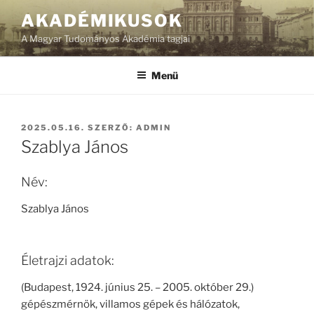
Tartalomhoz
AKADÉMIKUSOK
A Magyar Tudományos Akadémia tagjai
Menü
BEKÜLDVE:
2025.05.16.
SZERZŐ:
ADMIN
Szablya János
Név:
Szablya János
Életrajzi adatok:
(Budapest, 1924. június 25. – 2005. október 29.)
gépészmérnök, villamos gépek és hálózatok,