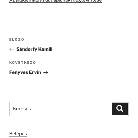
Az akadémikus adatlapjának megtekintése
Bejegyzés
Korábbi
ELŐZŐ
navigáció
bejegyzés
Sándorfy Kamill
Következő
KÖVETKEZŐ
bejegyzés
Fenyves Ervin
Keresés
Keresé
a
következő
kifejezésre:
Belépés