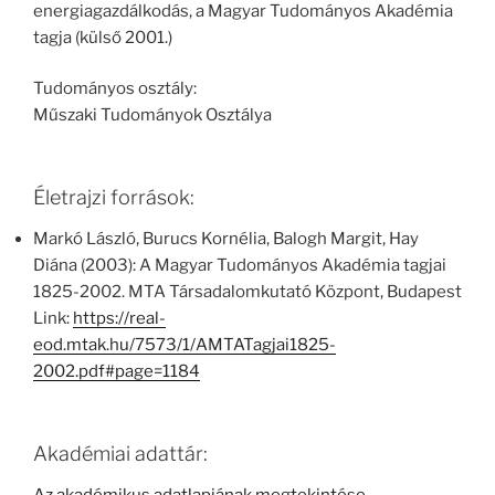
energiagazdálkodás, a Magyar Tudományos Akadémia
tagja (külső 2001.)
Tudományos osztály:
Műszaki Tudományok Osztálya
Életrajzi források:
Markó László, Burucs Kornélia, Balogh Margit, Hay
Diána (2003): A Magyar Tudományos Akadémia tagjai
1825-2002. MTA Társadalomkutató Központ, Budapest
Link:
https://real-
eod.mtak.hu/7573/1/AMTATagjai1825-
2002.pdf#page=1184
Akadémiai adattár: