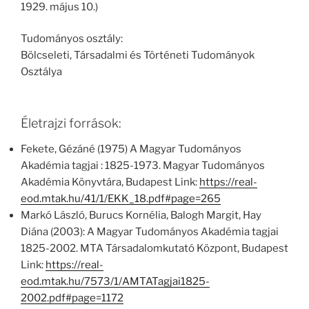
1929. május 10.)
Tudományos osztály:
Bölcseleti, Társadalmi és Történeti Tudományok
Osztálya
Életrajzi források:
Fekete, Gézáné (1975) A Magyar Tudományos
Akadémia tagjai : 1825-1973. Magyar Tudományos
Akadémia Könyvtára, Budapest Link:
https://real-
eod.mtak.hu/41/1/EKK_18.pdf#page=265
Markó László, Burucs Kornélia, Balogh Margit, Hay
Diána (2003): A Magyar Tudományos Akadémia tagjai
1825-2002. MTA Társadalomkutató Központ, Budapest
Link:
https://real-
eod.mtak.hu/7573/1/AMTATagjai1825-
2002.pdf#page=1172