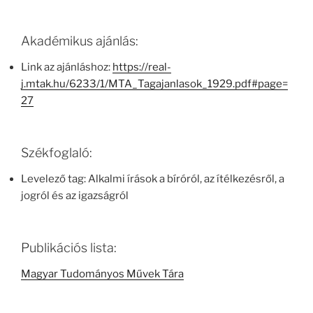
Akadémikus ajánlás:
Link az ajánláshoz:
https://real-
j.mtak.hu/6233/1/MTA_Tagajanlasok_1929.pdf#page=
27
Székfoglaló:
Levelező tag: Alkalmi írások a bíróról, az ítélkezésről, a
jogról és az igazságról
Publikációs lista:
Magyar Tudományos Művek Tára