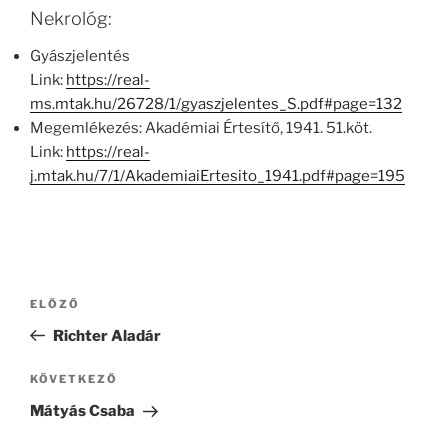
Nekrológ:
Gyászjelentés
Link:
https://real-
ms.mtak.hu/26728/1/gyaszjelentes_S.pdf#page=132
Megemlékezés: Akadémiai Értesítő, 1941. 51.köt.
Link:
https://real-
j.mtak.hu/7/1/AkademiaiErtesito_1941.pdf#page=195
Bejegyzés
Korábbi
ELŐZŐ
navigáció
bejegyzés
Richter Aladár
Következő
KÖVETKEZŐ
bejegyzés
Mátyás Csaba