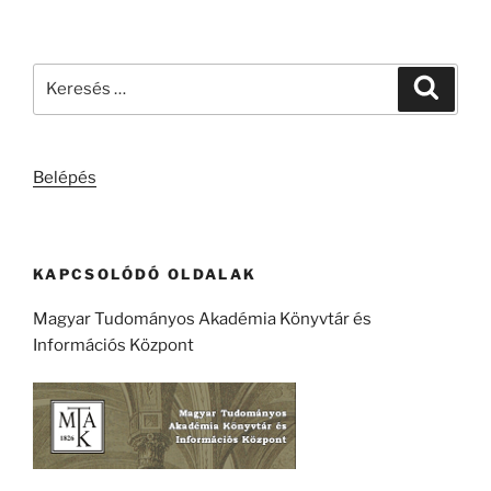
Keresés
Keresé
a
következő
kifejezésre:
Belépés
KAPCSOLÓDÓ OLDALAK
Magyar Tudományos Akadémia Könyvtár és
Információs Központ