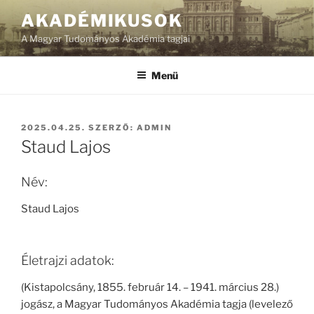
Tartalomhoz
AKADÉMIKUSOK
A Magyar Tudományos Akadémia tagjai
Menü
BEKÜLDVE:
2025.04.25.
SZERZŐ:
ADMIN
Staud Lajos
Név:
Staud Lajos
Életrajzi adatok:
(Kistapolcsány, 1855. február 14. – 1941. március 28.)
jogász, a Magyar Tudományos Akadémia tagja (levelező