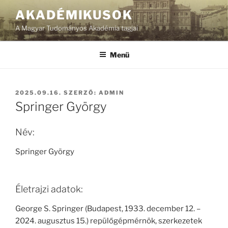
Tartalomhoz
AKADÉMIKUSOK
A Magyar Tudományos Akadémia tagjai
Menü
BEKÜLDVE:
2025.09.16.
SZERZŐ:
ADMIN
Springer György
Név:
Springer György
Életrajzi adatok:
George S. Springer (Budapest, 1933. december 12. –
2024. augusztus 15.) repülőgépmérnök, szerkezetek