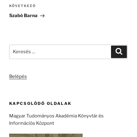
Következő
KÖVETKEZŐ
bejegyzés
Szabó Barna
Keresés
Keresé
a
következő
kifejezésre:
Belépés
KAPCSOLÓDÓ OLDALAK
Magyar Tudományos Akadémia Könyvtár és
Információs Központ