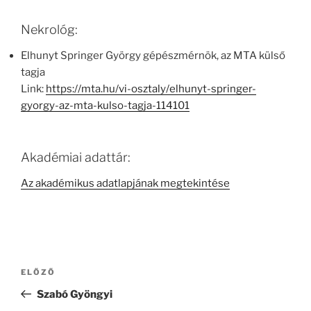
Nekrológ:
Elhunyt Springer György gépészmérnök, az MTA külső
tagja
Link:
https://mta.hu/vi-osztaly/elhunyt-springer-
gyorgy-az-mta-kulso-tagja-114101
Akadémiai adattár:
Az akadémikus adatlapjának megtekintése
Bejegyzés
Korábbi
ELŐZŐ
navigáció
bejegyzés
Szabó Gyöngyi