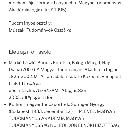
mechanikája, kompozit anyagok, a Magyar Tudományos
Akadémia tagja (külső 1995)
Tudományos osztály:
Műszaki Tudományok Osztálya
Életrajzi források:
Markó László, Burucs Kornélia, Balogh Margit, Hay
Diána (2003): A Magyar Tudományos Akadémia tagjai
1825-2002. MTA Társadalomkutató Központ, Budapest
Link:
https://real-
eod.mtak.hu/7573/1/AMTATagjai1825-
2002.pdf#page=1169
Külhoni magyar tudósportrék. Springer György
(Budapest, 1933. december 12.). HÍRLEVÉL. MAGYAR
TUDOMÁNYOS AKADÉMIA MAGYAR
TUDOMÁNYOSSÁG KÜLFÖLDÖN ELNÖKI BIZOTTSÁG,