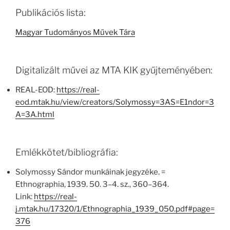
Publikációs lista:
Magyar Tudományos Művek Tára
Digitalizált művei az MTA KIK gyűjteményében:
REAL-EOD:
https://real-
eod.mtak.hu/view/creators/Solymossy=3AS=E1ndor=3
A=3A.html
Emlékkötet/bibliográfia:
Solymossy Sándor munkáinak jegyzéke. =
Ethnographia, 1939. 50. 3–4. sz., 360–364.
Link:
https://real-
j.mtak.hu/17320/1/Ethnographia_1939_050.pdf#page=
376