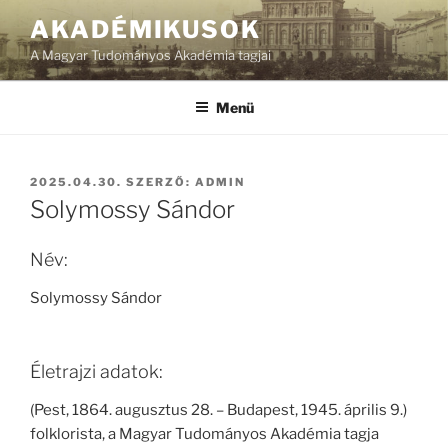
Tartalomhoz
AKADÉMIKUSOK
A Magyar Tudományos Akadémia tagjai
Menü
BEKÜLDVE:
2025.04.30.
SZERZŐ:
ADMIN
Solymossy Sándor
Név:
Solymossy Sándor
Életrajzi adatok:
(Pest, 1864. augusztus 28. – Budapest, 1945. április 9.)
folklorista, a Magyar Tudományos Akadémia tagja