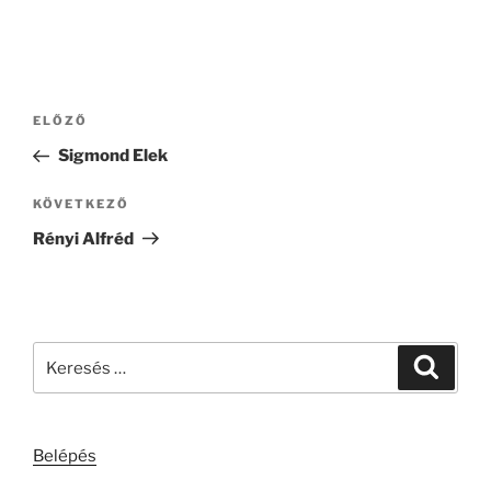
Bejegyzés
Korábbi
ELŐZŐ
navigáció
bejegyzés
Sigmond Elek
Következő
KÖVETKEZŐ
bejegyzés
Rényi Alfréd
Keresés
Keresé
a
következő
kifejezésre:
Belépés