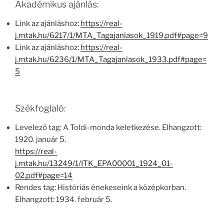
Akadémikus ajánlás:
Link az ajánláshoz:
https://real-
j.mtak.hu/6217/1/MTA_Tagajanlasok_1919.pdf#page=9
Link az ajánláshoz:
https://real-
j.mtak.hu/6236/1/MTA_Tagajanlasok_1933.pdf#page=
5
Székfoglaló:
Levelező tag: A Toldi-monda keletkezése. Elhangzott:
1920. január 5.
https://real-
j.mtak.hu/13249/1/ITK_EPA00001_1924_01-
02.pdf#page=14
Rendes tag: Históriás énekeseink a középkorban.
Elhangzott: 1934. február 5.