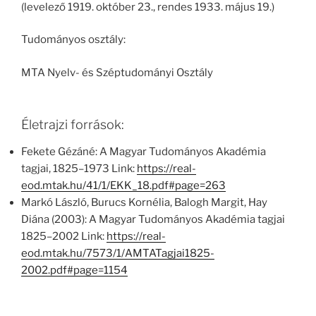
(levelező 1919. október 23., rendes 1933. május 19.)
Tudományos osztály:
MTA Nyelv- és Széptudományi Osztály
Életrajzi források:
Fekete Gézáné: A Magyar Tudományos Akadémia
tagjai, 1825–1973 Link:
https://real-
eod.mtak.hu/41/1/EKK_18.pdf#page=263
Markó László, Burucs Kornélia, Balogh Margit, Hay
Diána (2003): A Magyar Tudományos Akadémia tagjai
1825–2002 Link:
https://real-
eod.mtak.hu/7573/1/AMTATagjai1825-
2002.pdf#page=1154