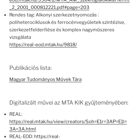
eod.mtak.hu/3504/2/MTA_AM_SzekfoglalokMatTermt
_2_2001_000812221.pdf#page=203
Rendes tag: Alkonyi szerkezetnyomozás :
poliheterociklusok és ferrocénvegyületek szintézise,
szerkezetfelderítése és komplex nagyműszeres
vizsgálata
https://real-eod.mtak.hu/9818/
Publikációs lista:
Magyar Tudományos Művek Tára
Digitalizált művei az MTA KIK gyűjteményében:
REAL:
https://real.mtak.hu/view/creators/Soh=E1r=3AP=E1l=
3A=3A.html
REAL-EOD:
https://real-