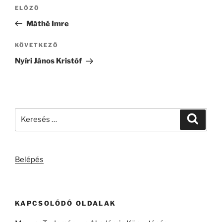
Bejegyzés
Korábbi
ELŐZŐ
navigáció
bejegyzés
Máthé Imre
Következő
KÖVETKEZŐ
bejegyzés
Nyíri János Kristóf
Keresés
Keresé
a
következő
kifejezésre:
Belépés
KAPCSOLÓDÓ OLDALAK