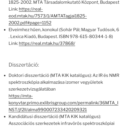
1825-2002. MTA Társadalomkutató Központ, Budapest
Link:
https://real-
eod.mtak.hu/7573/1/AMTATagjai1825-
2002.pdf#page=1152
Elveimhez hűen, konokul (Sohár Pál; Magyar Tudósok, 6
. Lexica Kiadó, Budapest. ISBN 978-615-80344-1-8)
Link:
https://real.mtak.hu/37868/
Disszertáció:
Doktori disszertáció (MTA KIK katalógus): Az IR és NMR
spektroszkópia alkalmazása izomer vegyületek
szerkezetvizsgálatában
https://mta-
konyvtar.primo.exlibrisgroup.com/permalink/36MTA_I
NST/jf2ll/alma990007233420209321
Kandidátusi disszertáció (MTA KIK katalógus):
Asszociációs szerkezetek infravörös spektroszkópiai