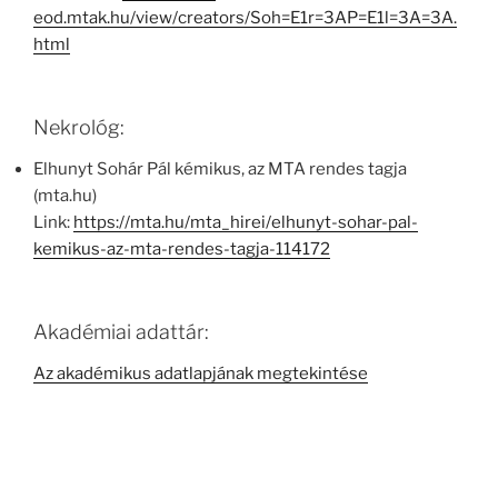
eod.mtak.hu/view/creators/Soh=E1r=3AP=E1l=3A=3A.
html
Nekrológ:
Elhunyt Sohár Pál kémikus, az MTA rendes tagja
(mta.hu)
Link:
https://mta.hu/mta_hirei/elhunyt-sohar-pal-
kemikus-az-mta-rendes-tagja-114172
Akadémiai adattár:
Az akadémikus adatlapjának megtekintése