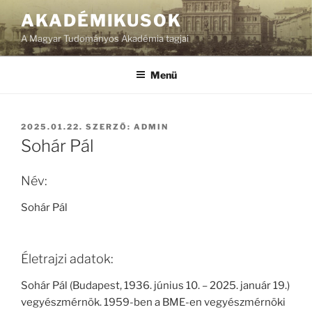
Tartalomhoz
AKADÉMIKUSOK
A Magyar Tudományos Akadémia tagjai
Menü
BEKÜLDVE:
2025.01.22.
SZERZŐ:
ADMIN
Sohár Pál
Név:
Sohár Pál
Életrajzi adatok:
Sohár Pál (Budapest, 1936. június 10. – 2025. január 19.)
vegyészmérnök. 1959-ben a BME-en vegyészmérnöki