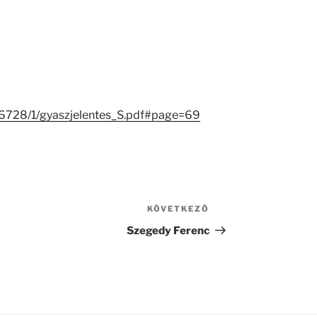
/26728/1/gyaszjelentes_S.pdf#page=69
KÖVETKEZŐ
Következő
bejegyzés
Szegedy Ferenc