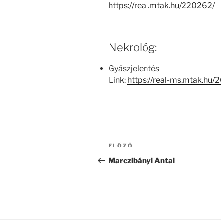
https://real.mtak.hu/220262/
Nekrológ:
Gyászjelentés
Link:
https://real-ms.mtak.hu
Bejegyzés
Korábbi
ELŐZŐ
navigáció
bejegyzés
Marczibányi Antal