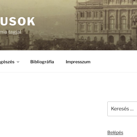
KUSOK
ia tagjai
gészés
Bibliográfia
Impresszum
Keresés
a
következő
kifejezésre:
Belépés