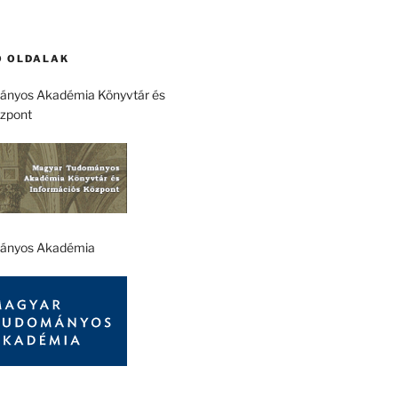
 OLDALAK
nyos Akadémia Könyvtár és
özpont
ányos Akadémia