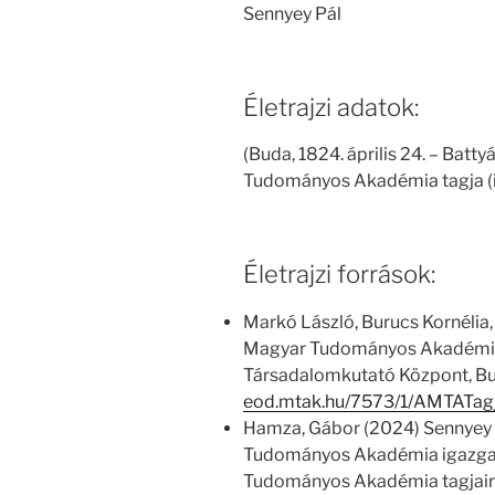
Sennyey Pál
Életrajzi adatok:
(Buda, 1824. április 24. – Batty
Tudományos Akadémia tagja (ig
Életrajzi források:
Markó László, Burucs Kornélia,
Magyar Tudományos Akadémia
Társadalomkutató Központ, Bu
eod.mtak.hu/7573/1/AMTATag
Hamza, Gábor (2024) Sennyey 
Tudományos Akadémia igazgató
Tudományos Akadémia tagjairó