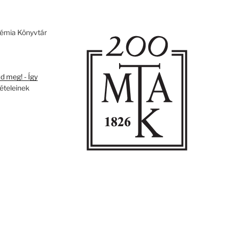
émia Könyvtár
 meg! - Így
tételeinek