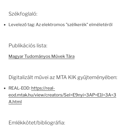
Székfoglaló:
Levelező tag: Az elektromos "szélkerék" elméletéről
Publikációs lista:
Magyar Tudományos Művek Tára
Digitalizált művei az MTA KIK gyűjteményében:
REAL-EOD:
https://real-
eod.mtak.hu/view/creators/Sel=E9nyi=3AP=E1l=3A=3
A.html
Emlékkötet/bibliográfia: