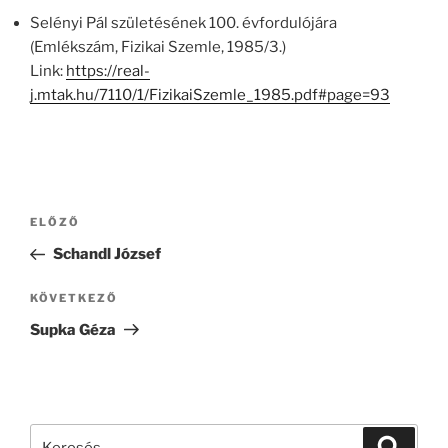
Selényi Pál születésének 100. évfordulójára
(Emlékszám, Fizikai Szemle, 1985/3.)
Link:
https://real-
j.mtak.hu/7110/1/FizikaiSzemle_1985.pdf#page=93
Bejegyzés
Korábbi
ELŐZŐ
navigáció
bejegyzés
Schandl József
Következő
KÖVETKEZŐ
bejegyzés
Supka Géza
Keresés
Keresé