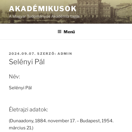
Tartalomhoz
AKADÉMIKUSOK
A Magyar Tudományos Akadémia tagjai
Menü
BEKÜLDVE:
2024.09.07.
SZERZŐ:
ADMIN
Selényi Pál
Név:
Selényi Pál
Életrajzi adatok:
(Dunaadony, 1884. november 17. – Budapest, 1954.
március 21.)