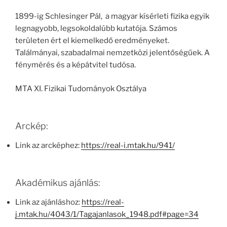
1899-ig Schlesinger Pál, a magyar kísérleti fizika egyik
legnagyobb, legsokoldalúbb kutatója. Számos
területen ért el kiemelkedő eredményeket.
Találmányai, szabadalmai nemzetközi jelentőségűek. A
fénymérés és a képátvitel tudósa.
MTA XI. Fizikai Tudományok Osztálya
Arckép:
Link az arcképhez:
https://real-i.mtak.hu/941/
Akadémikus ajánlás:
Link az ajánláshoz:
https://real-
j.mtak.hu/4043/1/Tagajanlasok_1948.pdf#page=34