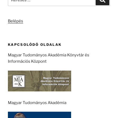
a
következő
kifejezésre:
Belépés
KAPCSOLÓDÓ OLDALAK
Magyar Tudományos Akadémia Könyvtár és
Információs Központ
Magyar Tudományos Akadémia