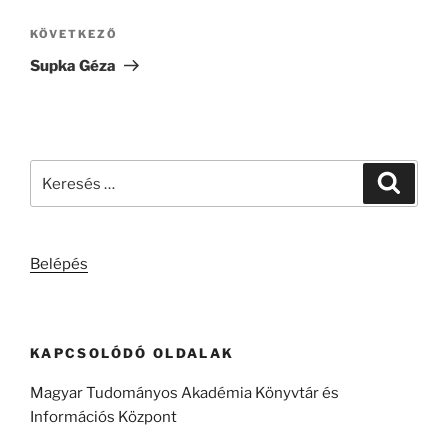
Következő
KÖVETKEZŐ
bejegyzés
Supka Géza
Keresés
Keresé
a
következő
kifejezésre:
Belépés
KAPCSOLÓDÓ OLDALAK
Magyar Tudományos Akadémia Könyvtár és
Információs Központ