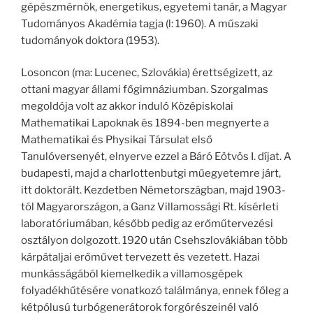
gépészmérnök, energetikus, egyetemi tanár, a Magyar
Tudományos Akadémia tagja (l: 1960). A műszaki
tudományok doktora (1953).
Losoncon (ma: Lucenec, Szlovákia) érettségizett, az
ottani magyar állami főgimnáziumban. Szorgalmas
megoldója volt az akkor induló Középiskolai
Mathematikai Lapoknak és 1894-ben megnyerte a
Mathematikai és Physikai Társulat első
Tanulóversenyét, elnyerve ezzel a Báró Eötvös I. díjat. A
budapesti, majd a charlottenbutgi műegyetemre járt,
itt doktorált. Kezdetben Németországban, majd 1903-
tól Magyarországon, a Ganz Villamossági Rt. kísérleti
laboratóriumában, később pedig az erőműtervezési
osztályon dolgozott. 1920 után Csehszlovákiában több
kárpátaljai erőművet tervezett és vezetett. Hazai
munkásságából kiemelkedik a villamosgépek
folyadékhűtésére vonatkozó találmánya, ennek főleg a
kétpólusú turbógenerátorok forgórészeinél való