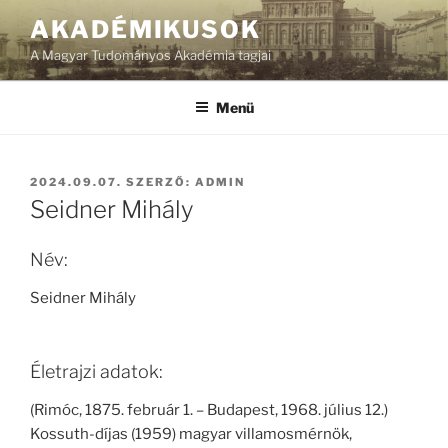
Tartalomhoz
AKADÉMIKUSOK
A Magyar Tudományos Akadémia tagjai
Menü
BEKÜLDVE:
2024.09.07.
SZERZŐ:
ADMIN
Seidner Mihály
Név:
Seidner Mihály
Életrajzi adatok:
(Rimóc, 1875. február 1. – Budapest, 1968. július 12.)
Kossuth-díjas (1959) magyar villamosmérnök,