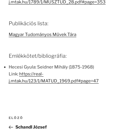
j.mtak.hu/1789/1/MUSZTUD_28.pdf#page=353
Publikációs lista:
Magyar Tudományos Művek Tára
Emlékkötet/bibliográfia:
Hecesi Gyula: Seidner Mihály (1875-1968)
Link:
https://real-
j.mtak.hu/123/1/MATUD_1969.pdf#page=47
Bejegyzés
Korábbi
ELŐZŐ
navigáció
bejegyzés
Schandl József