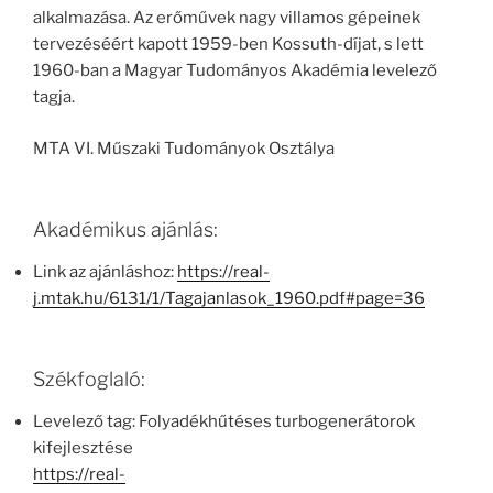
alkalmazása. Az erőművek nagy villamos gépeinek
tervezéséért kapott 1959-ben Kossuth-díjat, s lett
1960-ban a Magyar Tudományos Akadémia levelező
tagja.
MTA VI. Műszaki Tudományok Osztálya
Akadémikus ajánlás:
Link az ajánláshoz:
https://real-
j.mtak.hu/6131/1/Tagajanlasok_1960.pdf#page=36
Székfoglaló:
Levelező tag: Folyadékhűtéses turbogenerátorok
kifejlesztése
https://real-