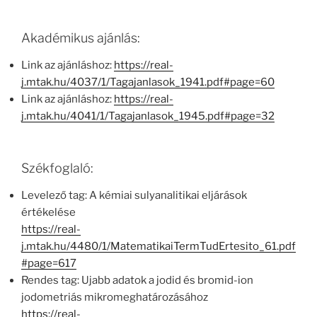
Akadémikus ajánlás:
Link az ajánláshoz:
https://real-
j.mtak.hu/4037/1/Tagajanlasok_1941.pdf#page=60
Link az ajánláshoz:
https://real-
j.mtak.hu/4041/1/Tagajanlasok_1945.pdf#page=32
Székfoglaló:
Levelező tag: A kémiai sulyanalitikai eljárások
értékelése
https://real-
j.mtak.hu/4480/1/MatematikaiTermTudErtesito_61.pdf
#page=617
Rendes tag: Ujabb adatok a jodid és bromid-ion
jodometriás mikromeghatározásához
https://real-