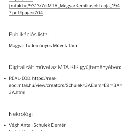
j.mtak.hu/9313/7/kMTA_MagyarKemikusokLapja_194
7.pdf#page=704
Publikációs lista:
Magyar Tudományos Művek Tára
Digitalizált művei az MTA KIK gyűjteményében:
REAL-EOD:
https://real-
eod.mtak.hu/view/creators/Schulek=3AElem=E9r=3A=
3A.html
Nekrológ:
Végh Antal: Schulek Elemér