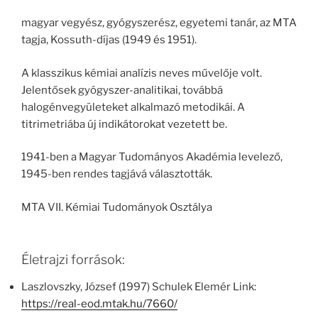
magyar vegyész, gyógyszerész, egyetemi tanár, az MTA
tagja, Kossuth-díjas (1949 és 1951).
A klasszikus kémiai analízis neves művelője volt.
Jelentősek gyógyszer-analitikai, továbbá
halogénvegyületeket alkalmazó metodikái. A
titrimetriába új indikátorokat vezetett be.
1941-ben a Magyar Tudományos Akadémia levelező,
1945-ben rendes tagjává választották.
MTA VII. Kémiai Tudományok Osztálya
Életrajzi források:
Laszlovszky, József (1997) Schulek Elemér Link:
https://real-eod.mtak.hu/7660/