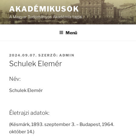
Tartalomhoz
AKADÉMIKUSOK
A Magyar Tudományos Akadémia tagjai
Menü
BEKÜLDVE:
2024.09.07.
SZERZŐ:
ADMIN
Schulek Elemér
Név:
Schulek Elemér
Életrajzi adatok:
(Késmárk, 1893. szeptember 3. – Budapest, 1964.
október 14.)