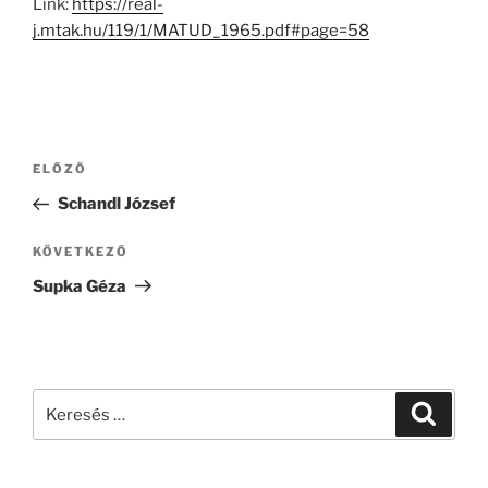
Link:
https://real-
j.mtak.hu/119/1/MATUD_1965.pdf#page=58
Bejegyzés
Korábbi
ELŐZŐ
navigáció
bejegyzés
Schandl József
Következő
KÖVETKEZŐ
bejegyzés
Supka Géza
Keresés
Keresé
a
következő
kifejezésre: