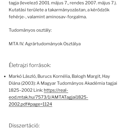
tagja (levelező 2001. május 7., rendes 2007. május 7.).
Kutatási területe a takarmányozástan, a kérődzők
fehérje-, valamint aminosav-forgalma.
Tudományos osztály:
MTA IV. Agrártudományok Osztálya
Életrajzi források:
Markó László, Burucs Kornélia, Balogh Margit, Hay
Diána (2003): A Magyar Tudományos Akadémia tagjai
1825–2002 Link:
https://real-
eod.mtak.hu/7573/1/AMTATagjai1825-
2002.pdf#page=1124
Disszertáció: