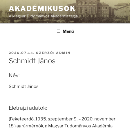
Tartalomhoz
AKADÉMIKUSOK
A Magyar Tudományos Akadémia tagjai
Menü
BEKÜLDVE:
2026.07.14.
SZERZŐ:
ADMIN
Schmidt János
Név:
Schmidt János
Életrajzi adatok:
(Feketeerdő, 1935. szeptember 9. – 2020. november
18.) agrármérnök, a Magyar Tudományos Akadémia