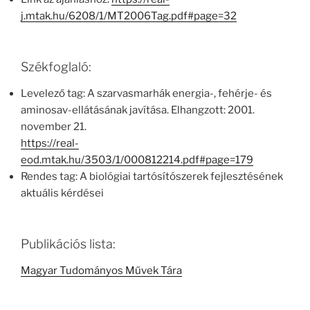
j.mtak.hu/6208/1/MT2006Tag.pdf#page=32
Székfoglaló:
Levelező tag: A szarvasmarhák energia-, fehérje- és
aminosav-ellátásának javítása. Elhangzott: 2001.
november 21.
https://real-
eod.mtak.hu/3503/1/000812214.pdf#page=179
Rendes tag: A biológiai tartósítószerek fejlesztésének
aktuális kérdései
Publikációs lista:
Magyar Tudományos Művek Tára