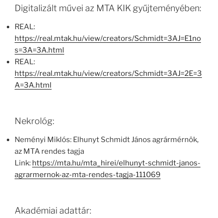
Digitalizált művei az MTA KIK gyűjteményében:
REAL:
https://real.mtak.hu/view/creators/Schmidt=3AJ=E1no
s=3A=3A.html
REAL:
https://real.mtak.hu/view/creators/Schmidt=3AJ=2E=3
A=3A.html
Nekrológ:
Neményi Miklós: Elhunyt Schmidt János agrármérnök,
az MTA rendes tagja
Link:
https://mta.hu/mta_hirei/elhunyt-schmidt-janos-
agrarmernok-az-mta-rendes-tagja-111069
Akadémiai adattár: