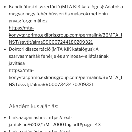
Kandidátusi disszertáció (MTA KIK katalógus): Adatok a
magyar nagy fehér hússertés malacok metionin
anyagforgalmához
https://mta-
konyvtar.primo.exlibrisgroup.com/permalink/36MTA_I
NST/ssvtjt/alma990007244180209321
Doktori disszertáció (MTA KIK katalógus): A
szarvasmarhák fehérje és aminosav-ellátásának
javítása
https://mta-
konyvtar.primo.exlibrisgroup.com/permalink/36MTA_I
NST/ssvtjt/alma990007343470209321
Akadémikus ajánlás:
Link az ajánláshoz:
https://real-
j.mtak.hu/6202/1/MT2000Tag.pdf#page=43
Link az ajánláshoz:
https://real-