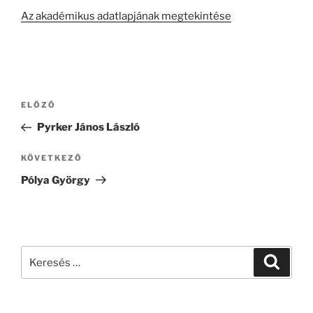
Az akadémikus adatlapjának megtekintése
Bejegyzés
Korábbi
ELŐZŐ
navigáció
bejegyzés
Pyrker János László
Következő
KÖVETKEZŐ
bejegyzés
Pólya György
Keresés
Keresé
a
következő
kifejezésre: