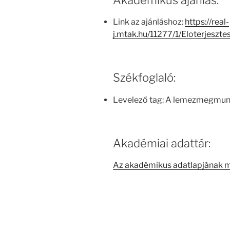
Link az ajánláshoz:
https://real-
j.mtak.hu/11277/1/Eloterjeszt
Székfoglaló:
Levelező tag: A lemezmegmunká
Akadémiai adattár:
Az akadémikus adatlapjának 
Bejegyzés