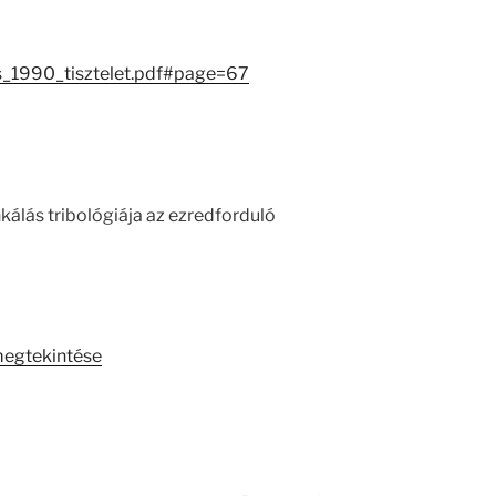
es_1990_tisztelet.pdf#page=67
lás tribológiája az ezredforduló
megtekintése