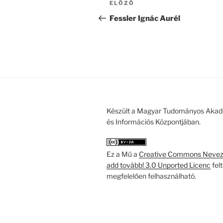
Korábbi
ELŐZŐ
navigáció
bejegyzés
Fessler Ignác Aurél
Készült a Magyar Tudományos Akad
és Információs Központjában.
Ez a Mű a
Creative Commons Nevezd
add tovább! 3.0 Unported Licenc
fel
megfelelően felhasználható.