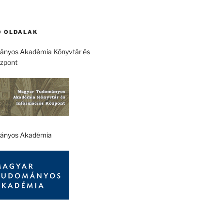
 OLDALAK
nyos Akadémia Könyvtár és
özpont
ányos Akadémia