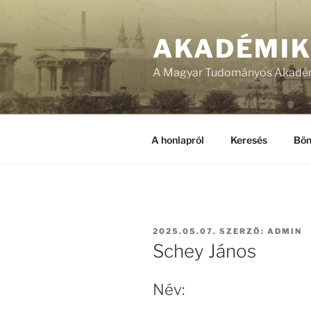
Tartalomhoz
AKADÉMI
A Magyar Tudományos Akadém
A honlapról
Keresés
Bön
BEKÜLDVE:
2025.05.07.
SZERZŐ:
ADMIN
Schey János
Név: