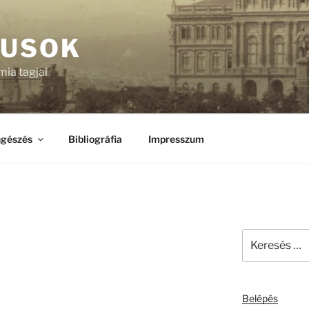
KUSOK
ia tagjai
gészés
Bibliográfia
Impresszum
Keresés
a
következő
kifejezésre:
Belépés