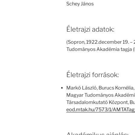
Schey János
Életrajzi adatok:
(Sopron, 1922.december 19. – 
Tudományos Akadémia tagja (k
Életrajzi források:
Markó László, Burucs Kornélia,
Magyar Tudományos Akadémia
Társadalomkutató Központ, Bu
eod.mtak.hu/7573/1/AMTATag
Akadémikus ajánlás: