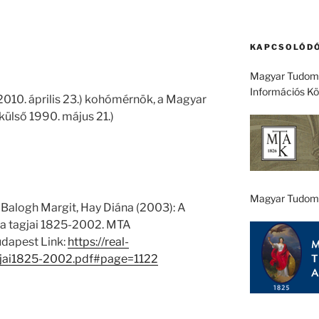
KAPCSOLÓDÓ
Magyar Tudomá
Információs K
2010. április 23.) kohómérnök, a Magyar
ülső 1990. május 21.)
Magyar Tudom
 Balogh Margit, Hay Diána (2003): A
 tagjai 1825-2002. MTA
dapest Link:
https://real-
jai1825-2002.pdf#page=1122