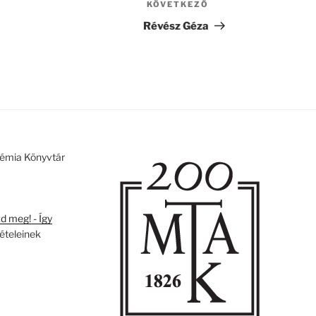
KÖVETKEZŐ
Következő
bejegyzés
Révész Géza
émia Könyvtár
 meg! - Így
tételeinek