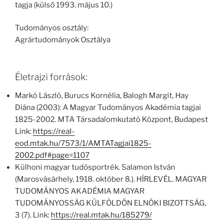
tagja (külső 1993. május 10.)
Tudományos osztály:
Agrártudományok Osztálya
Életrajzi források:
Markó László, Burucs Kornélia, Balogh Margit, Hay
Diána (2003): A Magyar Tudományos Akadémia tagjai
1825-2002. MTA Társadalomkutató Központ, Budapest
Link:
https://real-
eod.mtak.hu/7573/1/AMTATagjai1825-
2002.pdf#page=1107
Külhoni magyar tudósportrék. Salamon István
(Marosvásárhely, 1918. október 8.). HÍRLEVÉL. MAGYAR
TUDOMÁNYOS AKADÉMIA MAGYAR
TUDOMÁNYOSSÁG KÜLFÖLDÖN ELNÖKI BIZOTTSÁG,
3 (7). Link:
https://real.mtak.hu/185279/