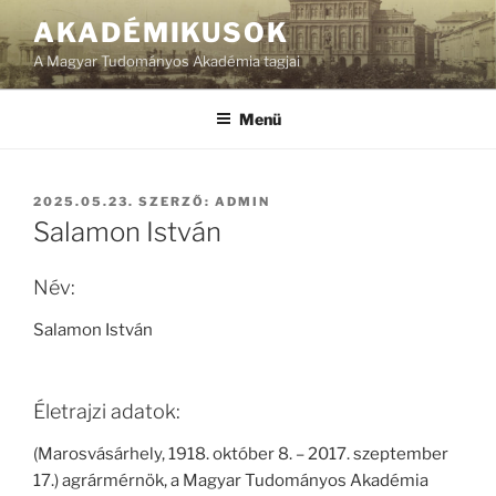
Tartalomhoz
AKADÉMIKUSOK
A Magyar Tudományos Akadémia tagjai
Menü
BEKÜLDVE:
2025.05.23.
SZERZŐ:
ADMIN
Salamon István
Név:
Salamon István
Életrajzi adatok:
(Marosvásárhely, 1918. október 8. – 2017. szeptember
17.) agrármérnök, a Magyar Tudományos Akadémia