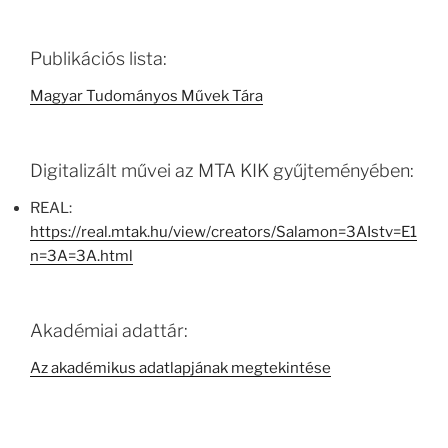
Publikációs lista:
Magyar Tudományos Művek Tára
Digitalizált művei az MTA KIK gyűjteményében:
REAL:
https://real.mtak.hu/view/creators/Salamon=3AIstv=E1
n=3A=3A.html
Akadémiai adattár:
Az akadémikus adatlapjának megtekintése