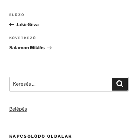
Bejegyzés
Korábbi
ELŐZŐ
navigáció
bejegyzés
Jakó Géza
Következő
KÖVETKEZŐ
bejegyzés
Salamon Miklós
Keresés
Keresé
a
következő
kifejezésre:
Belépés
KAPCSOLÓDÓ OLDALAK