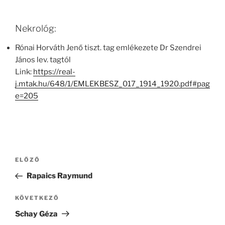
Nekrológ:
Rónai Horváth Jenő tiszt. tag emlékezete Dr Szendrei
János lev. tagtól
Link:
https://real-
j.mtak.hu/648/1/EMLEKBESZ_017_1914_1920.pdf#pag
e=205
Bejegyzés
Korábbi
ELŐZŐ
navigáció
bejegyzés
Rapaics Raymund
Következő
KÖVETKEZŐ
bejegyzés
Schay Géza