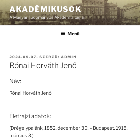
Tartalomhoz
AKADÉMIKUSOK
A Magyar Tudományos Akadémia tagjai
Menü
BEKÜLDVE:
2024.09.07.
SZERZŐ:
ADMIN
Rónai Horváth Jenő
Név:
Rónai Horváth Jenő
Életrajzi adatok:
(Drégelypalánk, 1852. december 30. – Budapest, 1915.
március 3.)