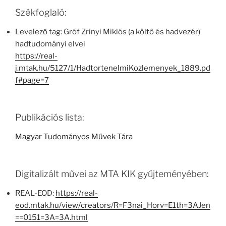
Székfoglaló:
Levelező tag: Gróf Zrinyi Miklós (a költő és hadvezér)
hadtudományi elvei
https://real-
j.mtak.hu/5127/1/HadtortenelmiKozlemenyek_1889.pd
f#page=7
Publikációs lista:
Magyar Tudományos Művek Tára
Digitalizált művei az MTA KIK gyűjteményében:
REAL-EOD:
https://real-
eod.mtak.hu/view/creators/R=F3nai_Horv=E1th=3AJen
==0151=3A=3A.html