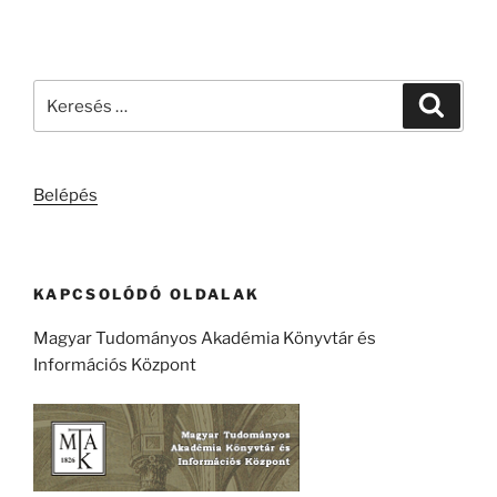
Keresés
Keresé
a
következő
kifejezésre:
Belépés
KAPCSOLÓDÓ OLDALAK
Magyar Tudományos Akadémia Könyvtár és
Információs Központ