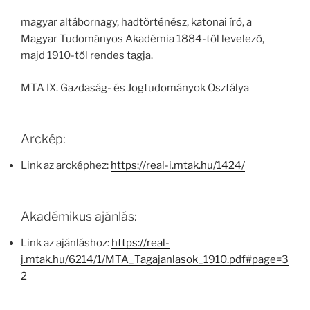
magyar altábornagy, hadtörténész, katonai író, a
Magyar Tudományos Akadémia 1884-től levelező,
majd 1910-től rendes tagja.
MTA IX. Gazdaság- és Jogtudományok Osztálya
Arckép:
Link az arcképhez:
https://real-i.mtak.hu/1424/
Akadémikus ajánlás:
Link az ajánláshoz:
https://real-
j.mtak.hu/6214/1/MTA_Tagajanlasok_1910.pdf#page=3
2