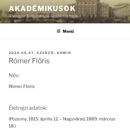
Tartalomhoz
AKADÉMIKUSOK
A Magyar Tudományos Akadémia tagjai
Menü
BEKÜLDVE:
2024.09.07.
SZERZŐ:
ADMIN
Rómer Flóris
Név:
Rómer Flóris
Életrajzi adatok:
(Pozsony, 1815. április 12. – Nagyvárad, 1889. március
18.)