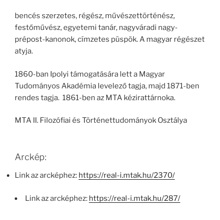
bencés szerzetes, régész, művészettörténész,
festőművész, egyetemi tanár, nagyváradi nagy-
prépost-kanonok, címzetes püspök. A magyar régészet
atyja.
1860-ban Ipolyi támogatására lett a Magyar
Tudományos Akadémia levelező tagja, majd 1871-ben
rendes tagja. 1861-ben az MTA kézirattárnoka.
MTA II. Filozófiai és Történettudományok Osztálya
Arckép:
Link az arcképhez:
https://real-i.mtak.hu/2370/
Link az arcképhez:
https://real-i.mtak.hu/287/