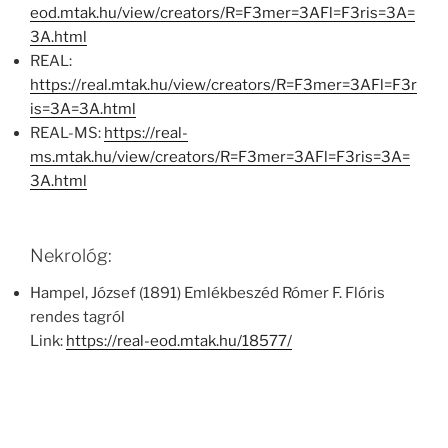
eod.mtak.hu/view/creators/R=F3mer=3AFl=F3ris=3A=
3A.html
REAL:
https://real.mtak.hu/view/creators/R=F3mer=3AFl=F3r
is=3A=3A.html
REAL-MS:
https://real-
ms.mtak.hu/view/creators/R=F3mer=3AFl=F3ris=3A=
3A.html
Nekrológ:
Hampel, József (1891) Emlékbeszéd Rómer F. Flóris
rendes tagról
Link:
https://real-eod.mtak.hu/18577/