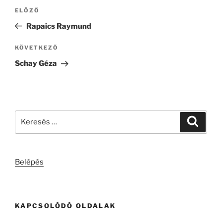
Bejegyzés
Korábbi
ELŐZŐ
navigáció
bejegyzés
Rapaics Raymund
Következő
KÖVETKEZŐ
bejegyzés
Schay Géza
Keresés
Keresé
a
következő
kifejezésre:
Belépés
KAPCSOLÓDÓ OLDALAK