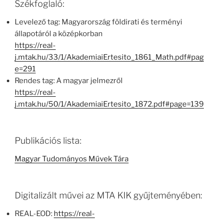
Székfoglaló:
Levelező tag: Magyarország földirati és terményi
állapotáról a középkorban
https://real-
j.mtak.hu/33/1/AkademiaiErtesito_1861_Math.pdf#pag
e=291
Rendes tag: A magyar jelmezről
https://real-
j.mtak.hu/50/1/AkademiaiErtesito_1872.pdf#page=139
Publikációs lista:
Magyar Tudományos Művek Tára
Digitalizált művei az MTA KIK gyűjteményében:
REAL-EOD:
https://real-