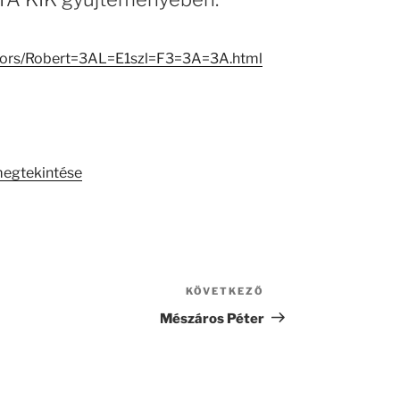
eators/Robert=3AL=E1szl=F3=3A=3A.html
megtekintése
KÖVETKEZŐ
Következő
bejegyzés
Mészáros Péter