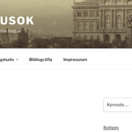
KUSOK
ia tagjai
gészés
Bibliográfia
Impresszum
Keresés
a
következő
kifejezésre:
Belépés