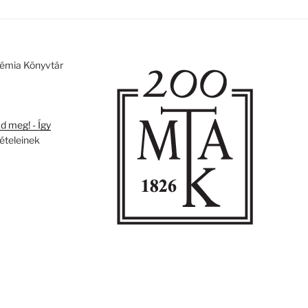
émia Könyvtár
 meg! - Így
tételeinek