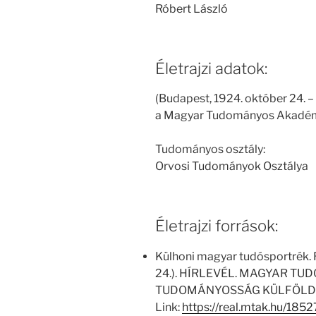
Róbert László
Életrajzi adatok:
(Budapest, 1924. október 24. – 
a Magyar Tudományos Akadémi
Tudományos osztály:
Orvosi Tudományok Osztálya
Életrajzi források:
Külhoni magyar tudósportrék. 
24.). HÍRLEVÉL. MAGYAR 
TUDOMÁNYOSSÁG KÜLFÖLDÖN 
Link:
https://real.mtak.hu/185