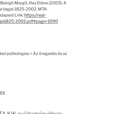
 Balogh Margit, Hay Diána (2003): A
 tagjai 1825-2002. MTA
dapest Link:
https://real-
jai1825-2002.pdf#page=1090
ted pathologies = Az öregedés és az
ára
 MTA KIK gyűjteményében: