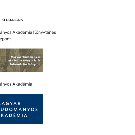
 OLDALAK
nyos Akadémia Könyvtár és
özpont
ányos Akadémia