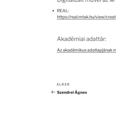
REAL:
https://real.mtak.hu/view/cr
Akadémiai adattár:
Az akadémikus adatlapjának 
Bejegyzés
Korábbi
ELŐZŐ
navigáció
bejegyzés
Szendrei Ágnes