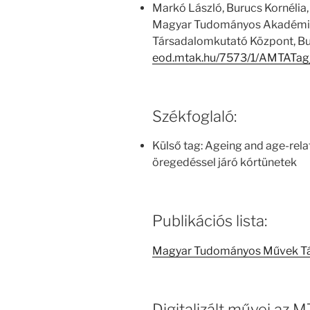
Markó László, Burucs Kornélia,
Magyar Tudományos Akadémia
Társadalomkutató Központ, Bu
eod.mtak.hu/7573/1/AMTATag
Székfoglaló:
Külső tag: Ageing and age-rela
öregedéssel járó kórtünetek
Publikációs lista:
Magyar Tudományos Művek T
Digitalizált művei az