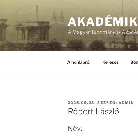
Tartalomhoz
AKADÉMI
A Magyar Tudományos Akadém
A honlapról
Keresés
Bön
BEKÜLDVE:
2025.09.28.
SZERZŐ:
ADMIN
Róbert László
Név: