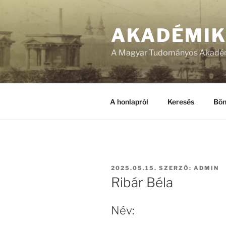
Tartalomhoz
AKADÉMI
A Magyar Tudományos Akadém
A honlapról
Keresés
Bön
BEKÜLDVE:
2025.05.15.
SZERZŐ:
ADMIN
Ribár Béla
Név: