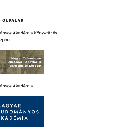
 OLDALAK
nyos Akadémia Könyvtár és
özpont
ányos Akadémia