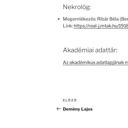
Nekrológ:
Megemlékezés: Ribár Béla (Be
Link:
https://real-j.mtak.hu/
Akadémiai adattár:
Az akadémikus adatlapjának 
Bejegyzés
Korábbi
ELŐZŐ
navigáció
bejegyzés
Demény Lajos