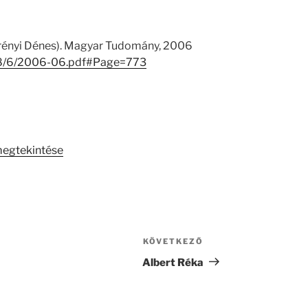
rényi Dénes). Magyar Tudomány, 2006
1918/6/2006-06.pdf#Page=773
megtekintése
KÖVETKEZŐ
Következő
bejegyzés
Albert Réka