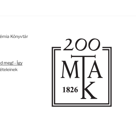
émia Könyvtár
 meg! - Így
tételeinek