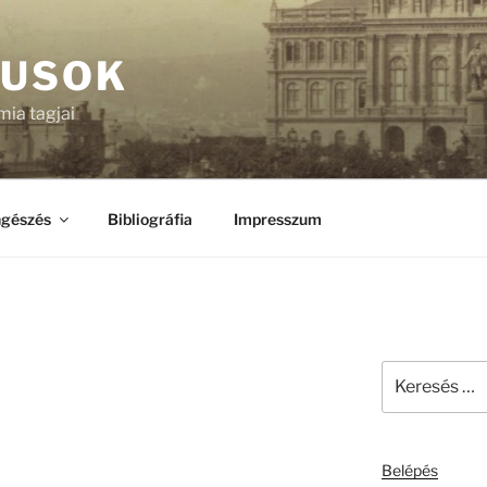
KUSOK
ia tagjai
gészés
Bibliográfia
Impresszum
Keresés
a
következő
kifejezésre:
Belépés