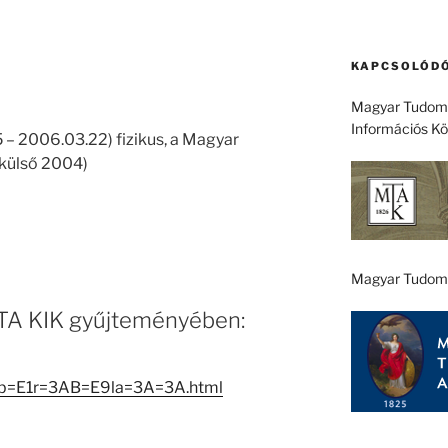
KAPCSOLÓDÓ
Magyar Tudomá
Információs K
 – 2006.03.22) fizikus, a Magyar
külső 2004)
Magyar Tudom
 MTA KIK gyűjteményében:
/Rib=E1r=3AB=E9la=3A=3A.html