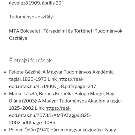
(levelező 1909. április 29.)
Tudományos osztály:
MTA Bölcseleti, Társadalmi és Történeti Tudományok
Osztálya
Életrajzi források:
Fekete Gézáné: A Magyar Tudományos Akadémia
tagjai, 1825–1973 Link:
https://real-
eod.mtak.hu/41/1/EKK_18.pdf#page=247
Markó László, Burucs Kornélia, Balogh Margit, Hay
Diána (2003): A Magyar Tudományos Akadémia tagjai
1825–2002 Link:
https://real-
eod.mtak.hu/7573/1/AMTATagjai1825-
2002.pdf#page=1085
Polner, Ödön (1941) Három magyar közjogász. Nagy