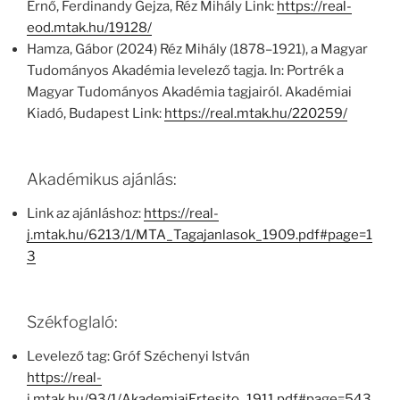
Ernő, Ferdinandy Gejza, Réz Mihály Link:
https://real-
eod.mtak.hu/19128/
Hamza, Gábor (2024) Réz Mihály (1878–1921), a Magyar
Tudományos Akadémia levelező tagja. In: Portrék a
Magyar Tudományos Akadémia tagjairól. Akadémiai
Kiadó, Budapest Link:
https://real.mtak.hu/220259/
Akadémikus ajánlás:
Link az ajánláshoz:
https://real-
j.mtak.hu/6213/1/MTA_Tagajanlasok_1909.pdf#page=1
3
Székfoglaló:
Levelező tag: Gróf Széchenyi István
https://real-
j.mtak.hu/93/1/AkademiaiErtesito_1911.pdf#page=543