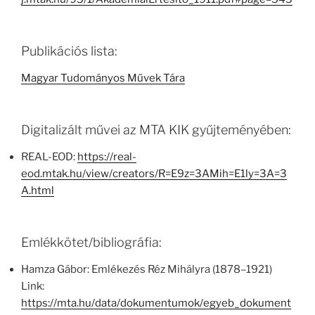
Publikációs lista:
Magyar Tudományos Művek Tára
Digitalizált művei az MTA KIK gyűjteményében:
REAL-EOD:
https://real-
eod.mtak.hu/view/creators/R=E9z=3AMih=E1ly=3A=3
A.html
Emlékkötet/bibliográfia:
Hamza Gábor: Emlékezés Réz Mihályra (1878–1921)
Link:
https://mta.hu/data/dokumentumok/egyeb_dokument