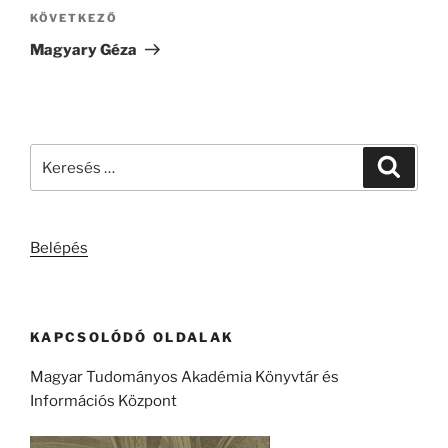
Következő
KÖVETKEZŐ
bejegyzés
Magyary Géza
Keresés
Keresé
a
következő
kifejezésre:
Belépés
KAPCSOLÓDÓ OLDALAK
Magyar Tudományos Akadémia Könyvtár és
Információs Központ