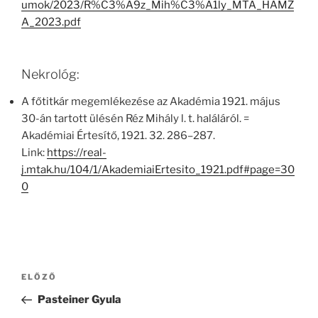
umok/2023/R%C3%A9z_Mih%C3%A1ly_MTA_HAMZ
A_2023.pdf
Nekrológ:
A főtitkár megemlékezése az Akadémia 1921. május
30-án tartott ülésén Réz Mihály l. t. haláláról. =
Akadémiai Értesítő, 1921. 32. 286–287.
Link:
https://real-
j.mtak.hu/104/1/AkademiaiErtesito_1921.pdf#page=30
0
Bejegyzés
Korábbi
ELŐZŐ
navigáció
bejegyzés
Pasteiner Gyula