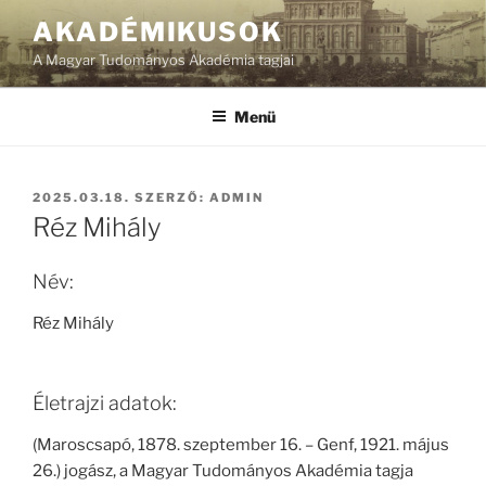
Tartalomhoz
AKADÉMIKUSOK
A Magyar Tudományos Akadémia tagjai
Menü
BEKÜLDVE:
2025.03.18.
SZERZŐ:
ADMIN
Réz Mihály
Név:
Réz Mihály
Életrajzi adatok:
(Maroscsapó, 1878. szeptember 16. – Genf, 1921. május
26.) jogász, a Magyar Tudományos Akadémia tagja