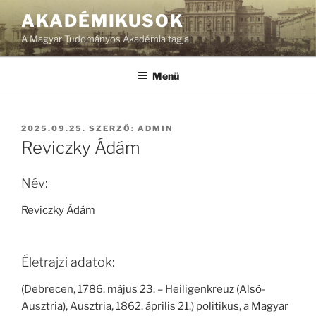
Tartalomhoz
AKADÉMIKUSOK
A Magyar Tudományos Akadémia tagjai
Menü
BEKÜLDVE:
2025.09.25.
SZERZŐ:
ADMIN
Reviczky Ádám
Név:
Reviczky Ádám
Életrajzi adatok:
(Debrecen, 1786. május 23. – Heiligenkreuz (Alsó-
Ausztria), Ausztria, 1862. április 21.) politikus, a Magyar