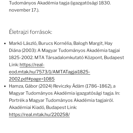
Tudományos Akadémia tagja (igazgatósági 1830.
november 17.).
Életrajzi források:
Markó László, Burucs Kornélia, Balogh Margit, Hay
Diána (2003): A Magyar Tudományos Akadémia tagjai
1825-2002. MTA Társadalomkutató Központ, Budapest
Link:
https://real-
eod.mtak.hu/7573/1/AMTATagjai1825-
2002.pdf#page=1085
Hamza, Gábor (2024) Reviczky Ádám (1786–1862), a
Magyar Tudományos Akadémia igazgatósági tagja. In:
Portrék a Magyar Tudományos Akadémia tagjairól.
Akadémiai Kiadó, Budapest Link:
https://real.mtak.hu/220258/