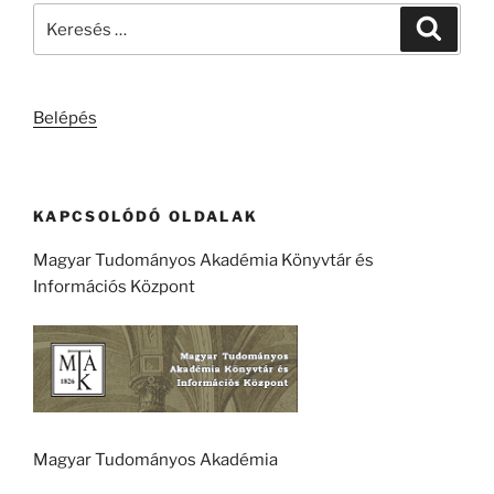
Keresés
Keresé
a
következő
kifejezésre:
Belépés
KAPCSOLÓDÓ OLDALAK
Magyar Tudományos Akadémia Könyvtár és
Információs Központ
Magyar Tudományos Akadémia