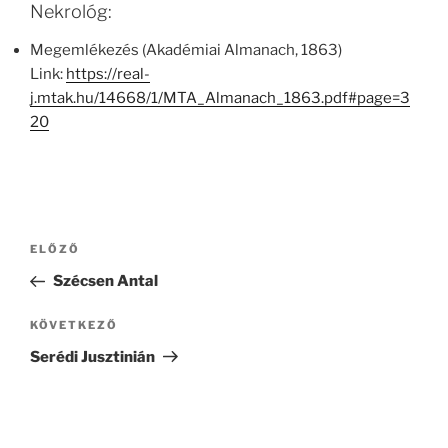
Nekrológ:
Megemlékezés (Akadémiai Almanach, 1863)
Link:
https://real-
j.mtak.hu/14668/1/MTA_Almanach_1863.pdf#page=3
20
Bejegyzés
Korábbi
ELŐZŐ
navigáció
bejegyzés
Szécsen Antal
Következő
KÖVETKEZŐ
bejegyzés
Serédi Jusztinián