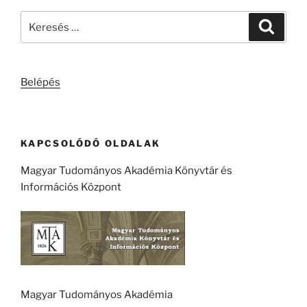
Keresés
Keresé
a
következő
kifejezésre:
Belépés
KAPCSOLÓDÓ OLDALAK
Magyar Tudományos Akadémia Könyvtár és
Információs Központ
Magyar Tudományos Akadémia