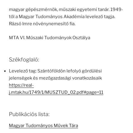
magyar gépészmérnök, műszaki egyetemi tanár. 1949-
től a Magyar Tudományos Akadémia levelező tagja.
Rázsó Imre növénynemesítő fia.
MTA VI. Műszaki Tudományok Osztálya
Székfoglaló:
Levelező tag: Szántóföldön lefolyó gördülési
jelenségek és mezőgazdasági vonatkozásaik
https://real-
j.mtak.hu/1749/1/MUSZTUD_02.pdf#page=11
Publikációs lista:
Magyar Tudományos Művek Tára