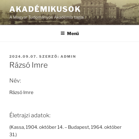
Tartalomhoz
AKADÉMIKUSOK
A Magyar Tudományos Akadémia tagjai
Menü
BEKÜLDVE:
2024.09.07.
SZERZŐ:
ADMIN
Rázsó Imre
Név:
Rázsó Imre
Életrajzi adatok:
(Kassa, 1904. október 14. – Budapest, 1964. október
31.)