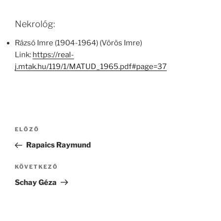
Nekrológ:
Rázsó Imre (1904-1964) (Vörös Imre)
Link:
https://real-
j.mtak.hu/119/1/MATUD_1965.pdf#page=37
Bejegyzés
Korábbi
ELŐZŐ
navigáció
bejegyzés
Rapaics Raymund
Következő
KÖVETKEZŐ
bejegyzés
Schay Géza