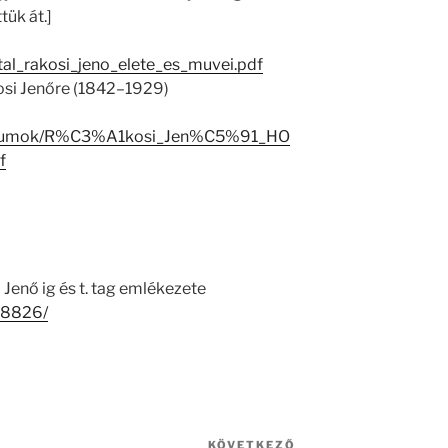
ük át.]
tal_rakosi_jeno_elete_es_muvei.pdf
osi Jenőre (1842–1929)
entumok/R%C3%A1kosi_Jen%C5%91_HO
f
Jenő ig és t. tag emlékezete
/18826/
KÖVETKEZŐ
Következő