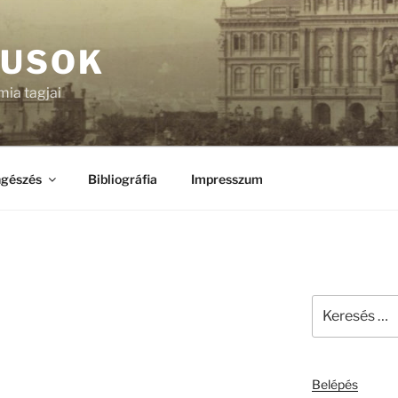
KUSOK
ia tagjai
gészés
Bibliográfia
Impresszum
Keresés
a
következő
kifejezésre:
Belépés