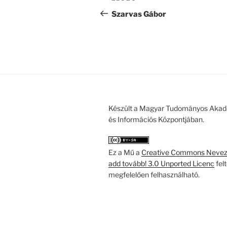
navigáció
bejegyzés
Szarvas Gábor
Készült a Magyar Tudományos Akad
és Információs Központjában.
Ez a Mű a
Creative Commons Nevezd
add tovább! 3.0 Unported Licenc
fel
megfelelően felhasználható.