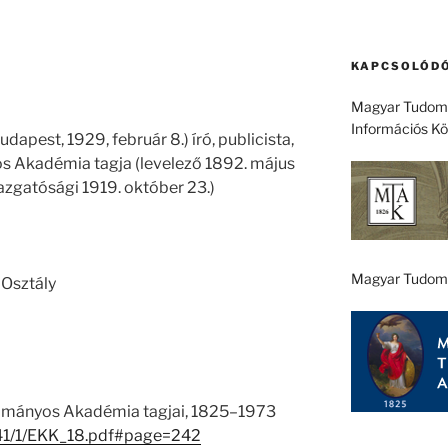
KAPCSOLÓDÓ
Magyar Tudomá
Információs K
dapest, 1929, február 8.) író, publicista,
s Akadémia tagja (levelező 1892. május
 igazgatósági 1919. október 23.)
Magyar Tudom
Osztály
ományos Akadémia tagjai, 1825–1973
u/41/1/EKK_18.pdf#page=242