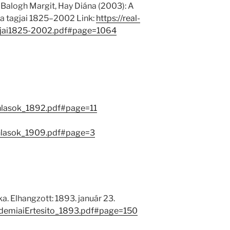
 Balogh Margit, Hay Diána (2003): A
 tagjai 1825–2002 Link:
https://real-
jai1825-2002.pdf#page=1064
nlasok_1892.pdf#page=11
nlasok_1909.pdf#page=3
a. Elhangzott: 1893. január 23.
AkademiaiErtesito_1893.pdf#page=150