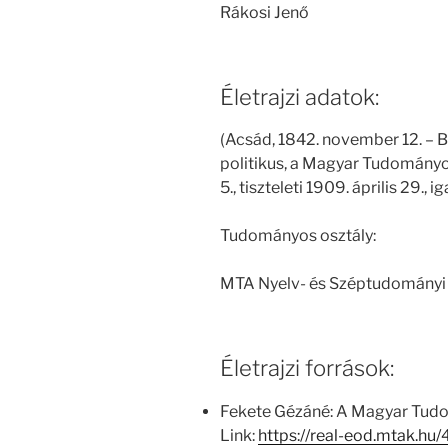
Rákosi Jenő
Életrajzi adatok:
(Acsád, 1842. november 12. – Bu
politikus, a Magyar Tudományo
5., tiszteleti 1909. április 29.,
Tudományos osztály:
MTA Nyelv- és Széptudományi 
Életrajzi források:
Fekete Gézáné: A Magyar Tud
Link:
https://real-eod.mtak.h