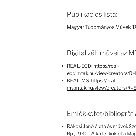
Publikációs lista:
Magyar Tudományos Művek T
Digitalizált művei az
REAL-EOD:
https://real-
eod.mtak.hu/view/creators/R
REAL-MS:
https://real-
ms.mtak.hu/view/creators/R
Emlékkötet/bibliográfi
Rákosi Jenő élete és művei. Sz
Bp., 1930. [A kötet linkjét a 