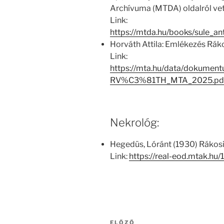
Archívuma (MTDA) oldalról vett
Link:
https://mtda.hu/books/sule_an
Horváth Attila: Emlékezés Rák
Link:
https://mta.hu/data/dokum
RV%C3%81TH_MTA_2025.pd
Nekrológ:
Hegedüs, Lóránt (1930) Rákosi 
Link:
https://real-eod.mtak.hu
Bejegyzés
Korábbi
ELŐZŐ