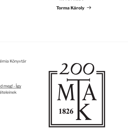
bejegyzés
Torma Károly
émia Könyvtár
 meg! - Így
tételeinek