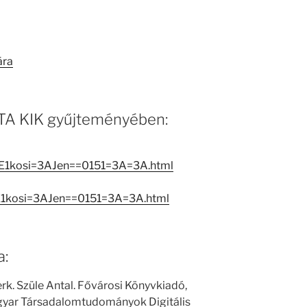
ára
 MTA KIK gyűjteményében:
=E1kosi=3AJen==0151=3A=3A.html
=E1kosi=3AJen==0151=3A=3A.html
a:
erk. Szüle Antal. Fővárosi Könyvkiadó,
Magyar Társadalomtudományok Digitális