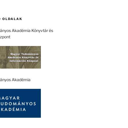
 OLDALAK
nyos Akadémia Könyvtár és
özpont
ányos Akadémia