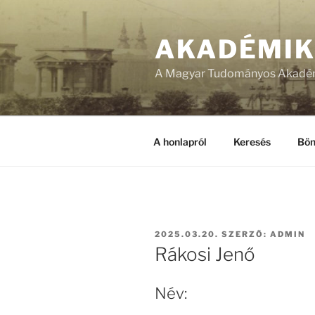
Tartalomhoz
AKADÉMI
A Magyar Tudományos Akadém
A honlapról
Keresés
Bön
BEKÜLDVE:
2025.03.20.
SZERZŐ:
ADMIN
Rákosi Jenő
Név: