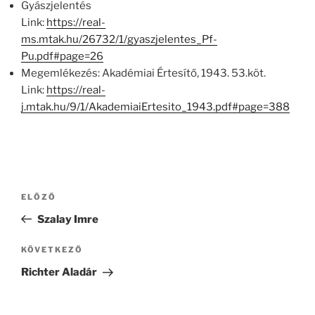
Gyászjelentés
Link:
https://real-
ms.mtak.hu/26732/1/gyaszjelentes_Pf-
Pu.pdf#page=26
Megemlékezés: Akadémiai Értesítő, 1943. 53.köt.
Link:
https://real-
j.mtak.hu/9/1/AkademiaiErtesito_1943.pdf#page=388
Bejegyzés
Korábbi
ELŐZŐ
navigáció
bejegyzés
Szalay Imre
Következő
KÖVETKEZŐ
bejegyzés
Richter Aladár