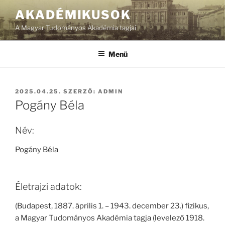
Tartalomhoz
AKADÉMIKUSOK
A Magyar Tudományos Akadémia tagjai
Menü
BEKÜLDVE:
2025.04.25.
SZERZŐ:
ADMIN
Pogány Béla
Név:
Pogány Béla
Életrajzi adatok:
(Budapest, 1887. április 1. – 1943. december 23.) fizikus,
a Magyar Tudományos Akadémia tagja (levelező 1918.