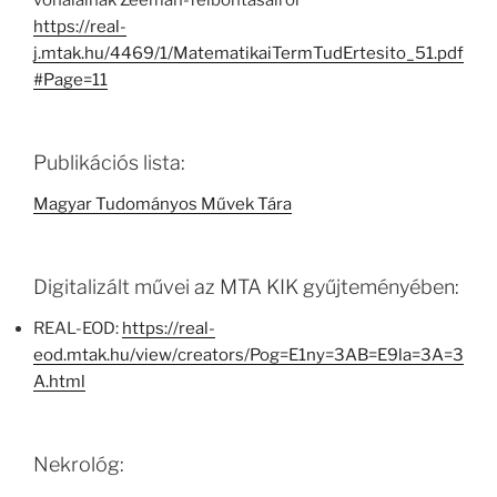
vonalainak Zeeman-felbontásairól
https://real-
j.mtak.hu/4469/1/MatematikaiTermTudErtesito_51.pdf
#Page=11
Publikációs lista:
Magyar Tudományos Művek Tára
Digitalizált művei az MTA KIK gyűjteményében:
REAL-EOD:
https://real-
eod.mtak.hu/view/creators/Pog=E1ny=3AB=E9la=3A=3
A.html
Nekrológ: