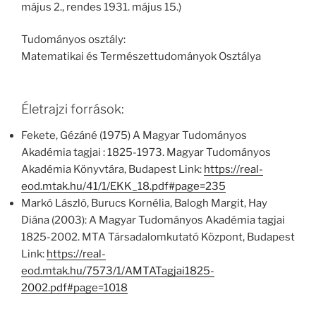
május 2., rendes 1931. május 15.)
Tudományos osztály:
Matematikai és Természettudományok Osztálya
Életrajzi források:
Fekete, Gézáné (1975) A Magyar Tudományos
Akadémia tagjai : 1825-1973. Magyar Tudományos
Akadémia Könyvtára, Budapest Link:
https://real-
eod.mtak.hu/41/1/EKK_18.pdf#page=235
Markó László, Burucs Kornélia, Balogh Margit, Hay
Diána (2003): A Magyar Tudományos Akadémia tagjai
1825-2002. MTA Társadalomkutató Központ, Budapest
Link:
https://real-
eod.mtak.hu/7573/1/AMTATagjai1825-
2002.pdf#page=1018