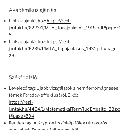
Akadémikus ajánlás:
Link az ajánláshoz:
https://real-
j.mtak.hu/6223/1/MTA_Tagajanlasok_1918.pdf#page=1
5
Link az ajánláshoz:
https://real-
j.mtak.hu/6235/1/MTA_Tagajanlasok_1931.pdf#page=
26
Székfoglaló:
Levelező tag: Ujabb vizsgálatok a nem ferromágneses
fémek Faraday-effektusáról. 2.közl
https://real-
j.mtak.hu/4454/1/MatematikaiTermTudErtesito_38.pd
f#page=394
Rendes tag: A Krypton I. színkép főleg ultravörös