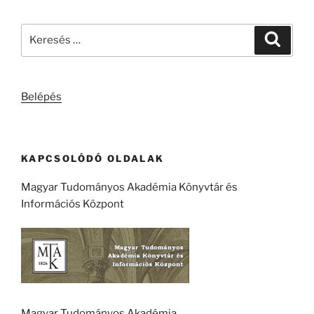
Keresés
Keresé
a
következő
kifejezésre:
Belépés
KAPCSOLÓDÓ OLDALAK
Magyar Tudományos Akadémia Könyvtár és
Információs Központ
Magyar Tudományos Akadémia