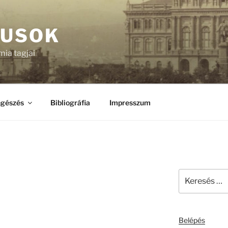
KUSOK
ia tagjai
gészés
Bibliográfia
Impresszum
Keresés
a
következő
kifejezésre:
Belépés