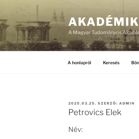
Tartalomhoz
AKADÉMI
A Magyar Tudományos Akadém
A honlapról
Keresés
Bön
BEKÜLDVE:
2025.03.25.
SZERZŐ:
ADMIN
Petrovics Elek
Név: