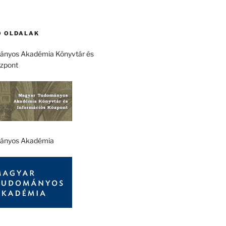
 OLDALAK
nyos Akadémia Könyvtár és
özpont
ányos Akadémia