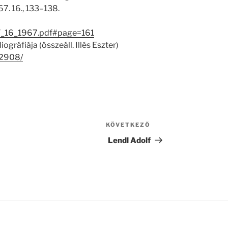
7. 16., 133–138.
T_16_1967.pdf#page=161
gráfiája (összeáll. Illés Eszter)
32908/
KÖVETKEZŐ
Következő
bejegyzés
Lendl Adolf