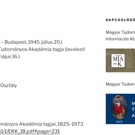
KAPCSOLÓDÓ
Magyar Tudomá
Információs K
– Budapest, 1945. július 20.)
Tudományos Akadémia tagja (levelező
május 16.)
Magyar Tudom
Osztály
ományos Akadémia tagjai, 1825–1973
u/41/1/EKK_18.pdf#page=231