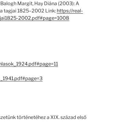
 Balogh Margit, Hay Diána (2003): A
 tagjai 1825–2002 Link:
https://real-
jai1825-2002.pdf#page=1008
nlasok_1924.pdf#page=11
ok_1941.pdf#page=3
zetünk történetéhez a XIX. század első