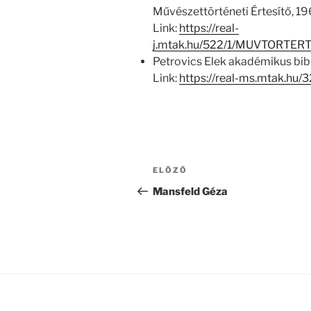
Művészettörténeti Értesítő, 196
Link:
https://real-
j.mtak.hu/522/1/MUVTORTER
Petrovics Elek akadémikus biblio
Link:
https://real-ms.mtak.hu/
Bejegyzés
Korábbi
ELŐZŐ
navigáció
bejegyzés
Mansfeld Géza