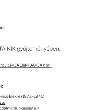
ára
 MTA KIK gyűjteményében:
etrovics=3AElek=3A=3A.html
a:
ovics Elekre (1873–1945)
86/
irodalmi munkássága. =