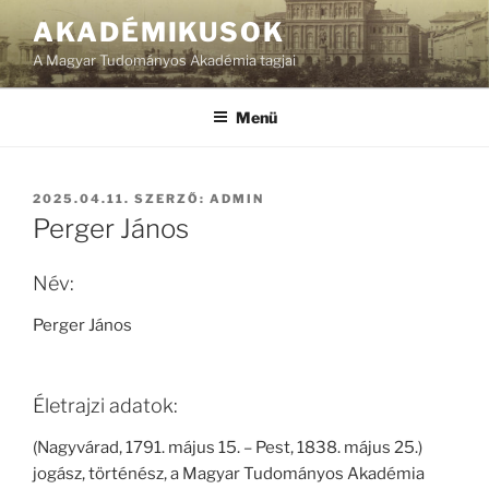
Tartalomhoz
AKADÉMIKUSOK
A Magyar Tudományos Akadémia tagjai
Menü
BEKÜLDVE:
2025.04.11.
SZERZŐ:
ADMIN
Perger János
Név:
Perger János
Életrajzi adatok:
(Nagyvárad, 1791. május 15. – Pest, 1838. május 25.)
jogász, történész, a Magyar Tudományos Akadémia