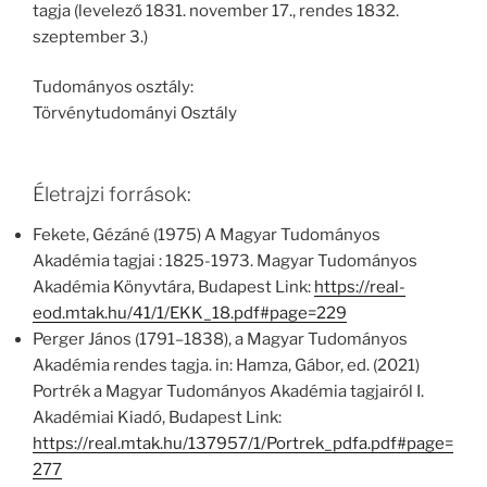
tagja (levelező 1831. november 17., rendes 1832.
szeptember 3.)
Tudományos osztály:
Törvénytudományi Osztály
Életrajzi források:
Fekete, Gézáné (1975) A Magyar Tudományos
Akadémia tagjai : 1825-1973. Magyar Tudományos
Akadémia Könyvtára, Budapest Link:
https://real-
eod.mtak.hu/41/1/EKK_18.pdf#page=229
Perger János (1791–1838), a Magyar Tudományos
Akadémia rendes tagja. in: Hamza, Gábor, ed. (2021)
Portrék a Magyar Tudományos Akadémia tagjairól I.
Akadémiai Kiadó, Budapest Link:
https://real.mtak.hu/137957/1/Portrek_pdfa.pdf#page=
277