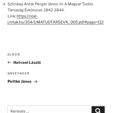
Sztrokay Antal: Perger János. In: A Magyar Tudós
Társaság Évkönyvei. 1842-1844.
Link:
https://real-
j.mtak.hu/354/1/MATUDTARSEVK_005.pdf#page=112
Bejegyzés
Korábbi
ELŐZŐ
navigáció
bejegyzés
Hatvani László
Következő
KÖVETKEZŐ
bejegyzés
Pettkó János
Keresés
Keresé