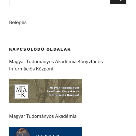
a
következő
kifejezésre:
Belépés
KAPCSOLÓDÓ OLDALAK
Magyar Tudományos Akadémia Könyvtár és
Információs Központ
Magyar Tudományos Akadémia