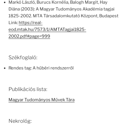
Markó László, Burucs Kornélia, Balogh Margit, Hay
Diána (2003): A Magyar Tudományos Akadémia tagjai
1825-2002. MTA Társadalomkutató Központ, Budapest
Link:
https://real-
eod.mtak.hu/7573/1/AMTATagjai1825-
2002.pdf#page=999
Székfoglaló:
Rendes tag: A hűbéri rendszerről
Publikációs lista:
Magyar Tudományos Művek Tára
Nekrológ: