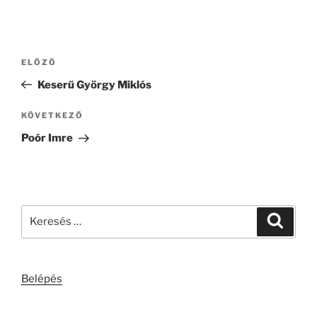
Bejegyzés
Korábbi
ELŐZŐ
navigáció
bejegyzés
Keserű György Miklós
Következő
KÖVETKEZŐ
bejegyzés
Poór Imre
Keresés
Keresé
a
következő
kifejezésre:
Belépés