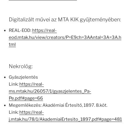
Digitalizált művei az MTA KIK gyűjteményében:
REAL-EOD:
https://real-
eod.mtak.hu/view/creators/P=E9ch=3AAntal=3A=3A.h
tml
Nekrológ:
Gyászjelentés
Link:
https://real-
ms.mtak.hu/26057/1/gyaszjelentes_Pa-
Pe.pdf#page=66
Megemlékezés: Akadémiai Értesítő, 1897. 8.köt.
Link:
https://real-
j.mtak.hu/78/1/AkademiaiErtesito_1897.pdf#page=481