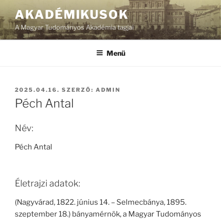
Tartalomhoz
AKADÉMIKUSOK
A Magyar Tudományos Akadémia tagjai
Menü
BEKÜLDVE:
2025.04.16.
SZERZŐ:
ADMIN
Péch Antal
Név:
Péch Antal
Életrajzi adatok:
(Nagyvárad, 1822. június 14. – Selmecbánya, 1895.
szeptember 18.) bányamérnök, a Magyar Tudományos