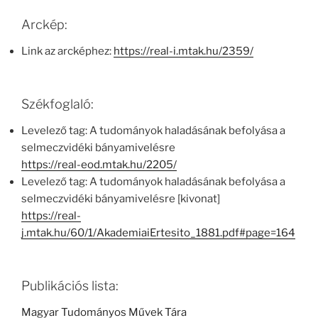
Arckép:
Link az arcképhez:
https://real-i.mtak.hu/2359/
Székfoglaló:
Levelező tag: A tudományok haladásának befolyása a
selmeczvidéki bányamivelésre
https://real-eod.mtak.hu/2205/
Levelező tag: A tudományok haladásának befolyása a
selmeczvidéki bányamivelésre [kivonat]
https://real-
j.mtak.hu/60/1/AkademiaiErtesito_1881.pdf#page=164
Publikációs lista:
Magyar Tudományos Művek Tára