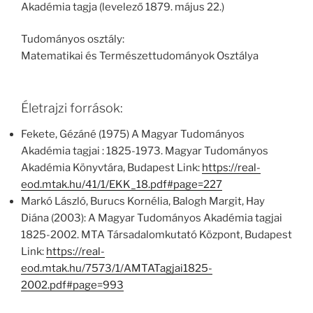
Akadémia tagja (levelező 1879. május 22.)
Tudományos osztály:
Matematikai és Természettudományok Osztálya
Életrajzi források:
Fekete, Gézáné (1975) A Magyar Tudományos
Akadémia tagjai : 1825-1973. Magyar Tudományos
Akadémia Könyvtára, Budapest Link:
https://real-
eod.mtak.hu/41/1/EKK_18.pdf#page=227
Markó László, Burucs Kornélia, Balogh Margit, Hay
Diána (2003): A Magyar Tudományos Akadémia tagjai
1825-2002. MTA Társadalomkutató Központ, Budapest
Link:
https://real-
eod.mtak.hu/7573/1/AMTATagjai1825-
2002.pdf#page=993