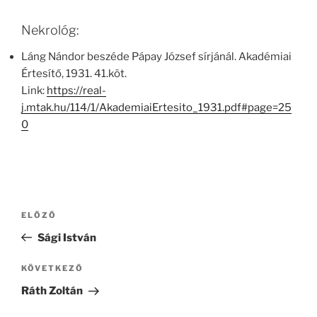
Nekrológ:
Láng Nándor beszéde Pápay József sírjánál. Akadémiai
Értesítő, 1931. 41.köt.
Link:
https://real-
j.mtak.hu/114/1/AkademiaiErtesito_1931.pdf#page=25
0
Bejegyzés
Korábbi
ELŐZŐ
navigáció
bejegyzés
Sági István
Következő
KÖVETKEZŐ
bejegyzés
Ráth Zoltán