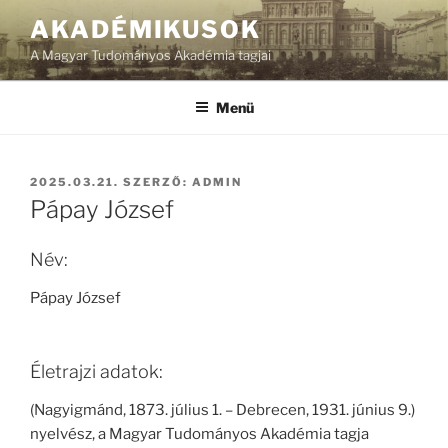
Tartalomhoz
AKADÉMIKUSOK
A Magyar Tudományos Akadémia tagjai
Menü
BEKÜLDVE:
2025.03.21.
SZERZŐ:
ADMIN
Pápay József
Név:
Pápay József
Életrajzi adatok:
(Nagyigmánd, 1873. július 1. – Debrecen, 1931. június 9.)
nyelvész, a Magyar Tudományos Akadémia tagja