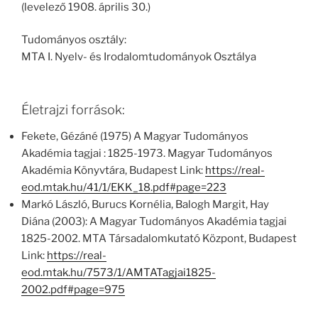
(levelező 1908. április 30.)
Tudományos osztály:
MTA I. Nyelv- és Irodalomtudományok Osztálya
Életrajzi források:
Fekete, Gézáné (1975) A Magyar Tudományos
Akadémia tagjai : 1825-1973. Magyar Tudományos
Akadémia Könyvtára, Budapest Link:
https://real-
eod.mtak.hu/41/1/EKK_18.pdf#page=223
Markó László, Burucs Kornélia, Balogh Margit, Hay
Diána (2003): A Magyar Tudományos Akadémia tagjai
1825-2002. MTA Társadalomkutató Központ, Budapest
Link:
https://real-
eod.mtak.hu/7573/1/AMTATagjai1825-
2002.pdf#page=975