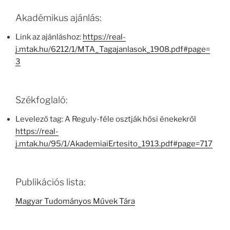
Akadémikus ajánlás:
Link az ajánláshoz:
https://real-
j.mtak.hu/6212/1/MTA_Tagajanlasok_1908.pdf#page=
3
Székfoglaló:
Levelező tag: A Reguly-féle osztják hősi énekekről
https://real-
j.mtak.hu/95/1/AkademiaiErtesito_1913.pdf#page=717
Publikációs lista:
Magyar Tudományos Művek Tára