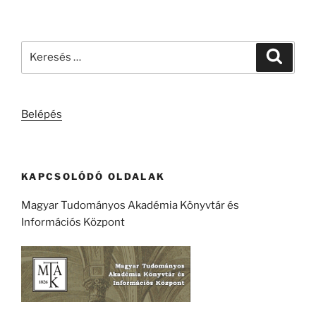
Keresés
Keresé
a
következő
kifejezésre:
Belépés
KAPCSOLÓDÓ OLDALAK
Magyar Tudományos Akadémia Könyvtár és
Információs Központ