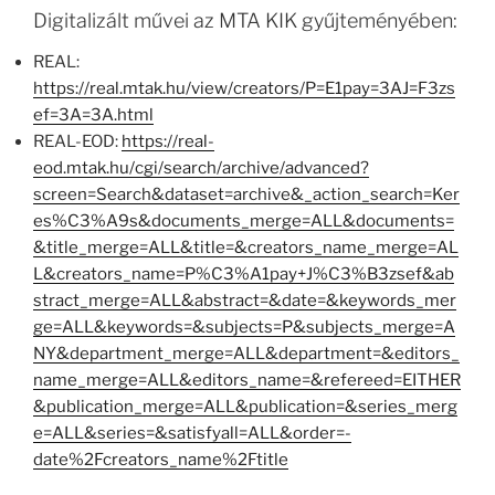
Digitalizált művei az MTA KIK gyűjteményében:
REAL:
https://real.mtak.hu/view/creators/P=E1pay=3AJ=F3zs
ef=3A=3A.html
REAL-EOD:
https://real-
eod.mtak.hu/cgi/search/archive/advanced?
screen=Search&dataset=archive&_action_search=Ker
es%C3%A9s&documents_merge=ALL&documents=
&title_merge=ALL&title=&creators_name_merge=AL
L&creators_name=P%C3%A1pay+J%C3%B3zsef&ab
stract_merge=ALL&abstract=&date=&keywords_mer
ge=ALL&keywords=&subjects=P&subjects_merge=A
NY&department_merge=ALL&department=&editors_
name_merge=ALL&editors_name=&refereed=EITHER
&publication_merge=ALL&publication=&series_merg
e=ALL&series=&satisfyall=ALL&order=-
date%2Fcreators_name%2Ftitle