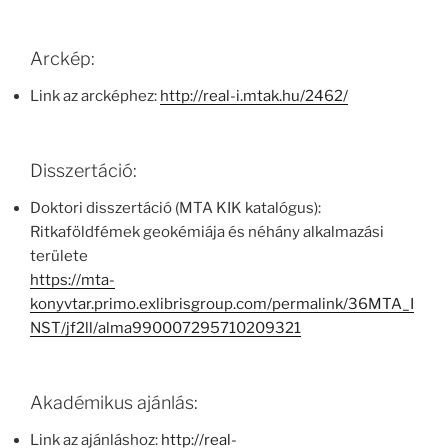
Arckép:
Link az arcképhez:
http://real-i.mtak.hu/2462/
Disszertáció:
Doktori disszertáció (MTA KIK katalógus):
Ritkaföldfémek geokémiája és néhány alkalmazási
területe
https://mta-
konyvtar.primo.exlibrisgroup.com/permalink/36MTA_I
NST/jf2ll/alma990007295710209321
Akadémikus ajánlás:
Link az ajánláshoz:
http://real-