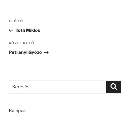
Bejegyzés
Korábbi
ELŐZŐ
navigáció
bejegyzés
Tóth Miklós
Következő
KÖVETKEZŐ
bejegyzés
Petrányi Győző
Keresés
Keresé
a
következő
kifejezésre:
Belépés