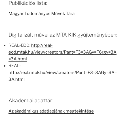
Publikációs lista:
Magyar Tudományos Művek Tára
Digitalizált művei az MTA KIK gyűjteményében:
REAL-EOD:
http://real-
eod.mtak.hu/view/creators/Pant=F3=3AGy=F6rgy=3A
=3A.html
REAL:
http://real.mtak.hu/view/creators/Pant=F3=3AGy=3A=
3A.html
Akadémiai adattár:
Az akadémikus adatlapjának megtekintése