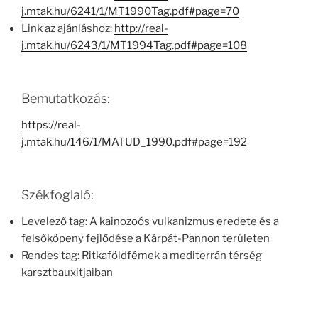
j.mtak.hu/6241/1/MT1990Tag.pdf#page=70
Link az ajánláshoz:
http://real-
j.mtak.hu/6243/1/MT1994Tag.pdf#page=108
Bemutatkozás:
https://real-
j.mtak.hu/146/1/MATUD_1990.pdf#page=192
Székfoglaló:
Levelező tag: A kainozoós vulkanizmus eredete és a
felsőköpeny fejlődése a Kárpát-Pannon területen
Rendes tag: Ritkaföldfémek a mediterrán térség
karsztbauxitjaiban