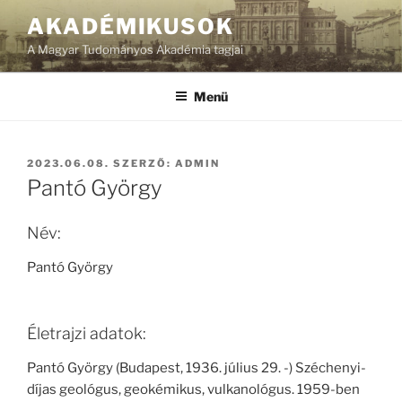
Tartalomhoz
AKADÉMIKUSOK
A Magyar Tudományos Akadémia tagjai
Menü
BEKÜLDVE:
2023.06.08.
SZERZŐ:
ADMIN
Pantó György
Név:
Pantó György
Életrajzi adatok:
Pantó György (Budapest, 1936. július 29. -) Széchenyi-
díjas geológus, geokémikus, vulkanológus. 1959-ben