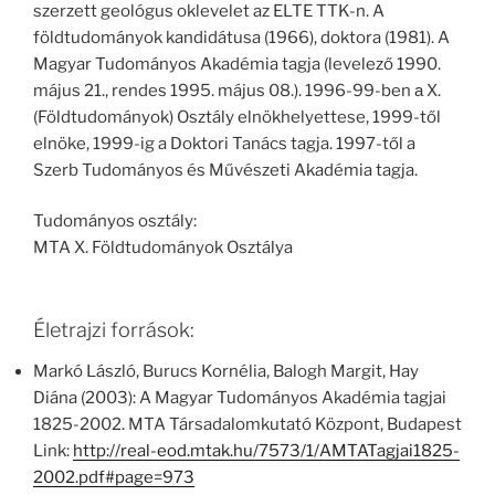
szerzett geológus oklevelet az ELTE TTK-n. A
földtudományok kandidátusa (1966), doktora (1981). A
Magyar Tudományos Akadémia tagja (levelező 1990.
május 21., rendes 1995. május 08.). 1996-99-ben а X.
(Földtudományok) Osztály elnökhelyettese, 1999-től
elnöke, 1999-ig a Doktori Tanács tagja. 1997-től a
Szerb Tudományos és Művészeti Akadémia tagja.
Tudományos osztály:
MTA X. Földtudományok Osztálya
Életrajzi források:
Markó László, Burucs Kornélia, Balogh Margit, Hay
Diána (2003): A Magyar Tudományos Akadémia tagjai
1825-2002. MTA Társadalomkutató Központ, Budapest
Link:
http://real-eod.mtak.hu/7573/1/AMTATagjai1825-
2002.pdf#page=973