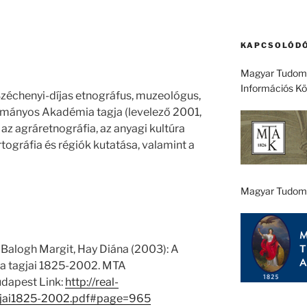
KAPCSOLÓDÓ
Magyar Tudomá
Információs K
Széchenyi-díjas etnográfus, muzeológus,
ományos Akadémia tagja (levelező 2001,
 az agráretnográfia, az anyagi kultúra
rtográfia és régiók kutatása, valamint a
Magyar Tudom
 Balogh Margit, Hay Diána (2003): A
 tagjai 1825-2002. MTA
dapest Link:
http://real-
gjai1825-2002.pdf#page=965