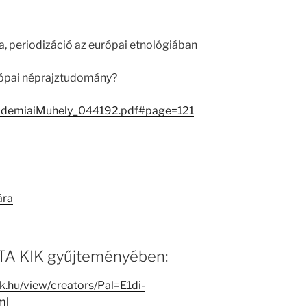
a, periodizáció az európai etnológiában
urópai néprajztudomány?
ademiaiMuhely_044192.pdf#page=121
ára
 MTA KIK gyűjteményében:
ak.hu/view/creators/Pal=E1di-
ml