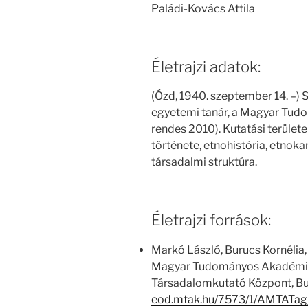
Paládi-Kovács Attila
Életrajzi adatok:
(Ózd, 1940. szeptember 14. –) 
egyetemi tanár, a Magyar Tud
rendes 2010). Kutatási területe
története, etnohistória, etnoka
társadalmi struktúra.
Életrajzi források:
Markó László, Burucs Kornélia,
Magyar Tudományos Akadémia
Társadalomkutató Központ, Bu
eod.mtak.hu/7573/1/AMTATa