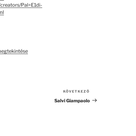
/creators/Pal=E1di-
ml
megtekintése
KÖVETKEZŐ
Következő
bejegyzés
Salvi Giampaolo