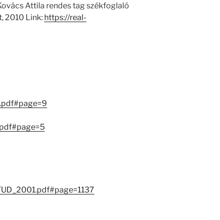
ovács Attila rendes tag székfoglaló
, 2010 Link:
https://real-
.pdf#page=9
.pdf#page=5
MATUD_2001.pdf#page=1137