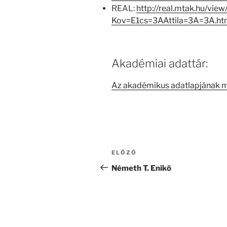
REAL:
http://real.mtak.hu/view
Kov=E1cs=3AAttila=3A=3A.ht
Akadémiai adattár:
Az akadémikus adatlapjának 
Bejegyzés
Korábbi
ELŐZŐ
navigáció
bejegyzés
Németh T. Enikő