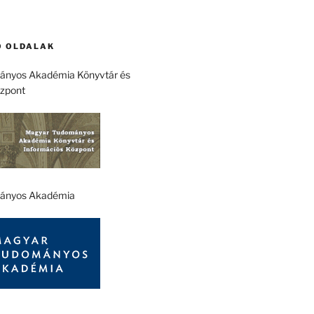
 OLDALAK
nyos Akadémia Könyvtár és
özpont
ányos Akadémia