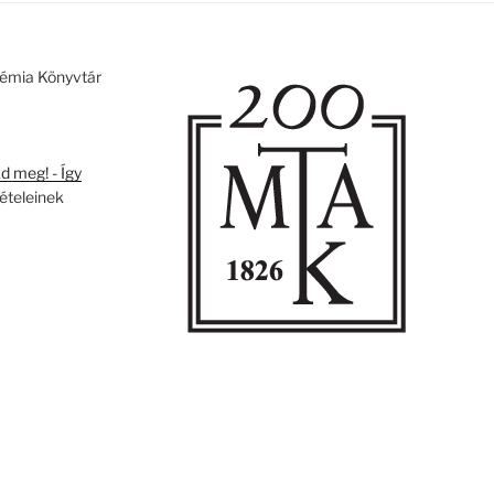
émia Könyvtár
 meg! - Így
tételeinek