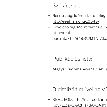
Székfoglaló:
Rendes tag: Időrend, kronológi
http://real.mtak.hu/10649/
Levelező tag: Merre tart az e
http://real-
eod.mtak.hu/8493/1/MTA_Ak
Publikációs lista:
Magyar Tudományos Művek T
Digitalizált művei az
REAL-EOD:
http://real-eod.mt
Kov=E1cs=3AAttila=3A=3A.ht