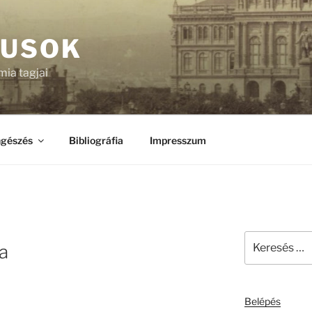
KUSOK
ia tagjai
gészés
Bibliográfia
Impresszum
Keresés
a
a
következő
kifejezésre:
Belépés